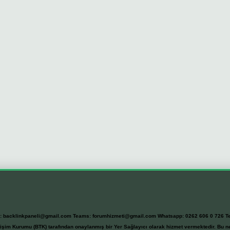
l:
backlinkpaneli@gmail.com
Teams:
forumhizmeti@gmail.com
Whatsapp: 0262 606 0 726
T
etişim Kurumu (BTK) tarafından onaylanmış bir Yer Sağlayıcı olarak hizmet vermektedir. Bu ne