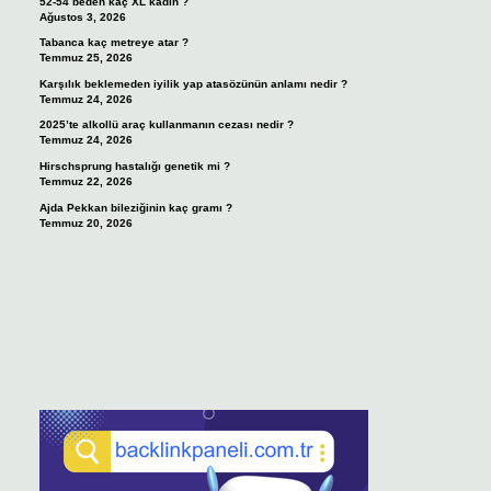
52-54 beden kaç XL kadın ?
Ağustos 3, 2026
Tabanca kaç metreye atar ?
Temmuz 25, 2026
Karşılık beklemeden iyilik yap atasözünün anlamı nedir ?
Temmuz 24, 2026
2025’te alkollü araç kullanmanın cezası nedir ?
Temmuz 24, 2026
Hirschsprung hastalığı genetik mi ?
Temmuz 22, 2026
Ajda Pekkan bileziğinin kaç gramı ?
Temmuz 20, 2026