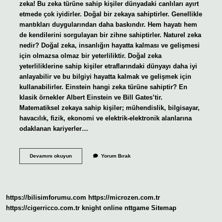
zeka! Bu zeka türüne sahip kişiler dünyadaki canlıları ayırt
etmede çok iyidirler. Doğal bir zekaya sahiptirler. Genellikle
mantıkları duygularından daha baskındır. Hem hayatı hem
de kendilerini sorgulayan bir zihne sahiptirler. Naturel zeka
nedir? Doğal zeka, insanlığın hayatta kalması ve gelişmesi
için olmazsa olmaz bir yeterliliktir. Doğal zeka
yeterliliklerine sahip kişiler etraflarındaki dünyayı daha iyi
anlayabilir ve bu bilgiyi hayatta kalmak ve gelişmek için
kullanabilirler. Einstein hangi zeka türüne sahiptir? En
klasik örnekler Albert Einstein ve Bill Gates’tir.
Matematiksel zekaya sahip kişiler; mühendislik, bilgisayar,
havacılık, fizik, ekonomi ve elektrik-elektronik alanlarına
odaklanan kariyerler…
Natüralist
Devamını okuyun
Yorum Bırak
Zeka
Ne
Demek
https://bilisimforumu.com
https://microzen.com.tr
https://cigerricco.com.tr
knight online
nttgame
Sitemap