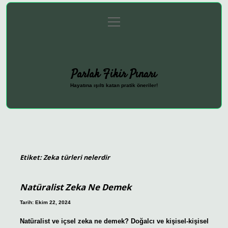
menüyü
Anasayfa
Gizlilik Politikası
Yasal Uyarı
aç
Hakkımızda
Parlak Fikir Pınarı
Hayatına ışıltı katan pratik öneriler!
Etiket:
Zeka türleri nelerdir
Natüralist Zeka Ne Demek
Tarih: Ekim 22, 2024
Natüralist ve içsel zeka ne demek? Doğalcı ve kişisel-kişisel