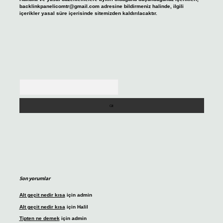
backlinkpanelicomtr@gmail.com
adresine bildirmeniz halinde, ilgili
içerikler yasal süre içerisinde sitemizden kaldırılacaktır.
Arama
Son yorumlar
Alt geçit nedir kısa
için
admin
Alt geçit nedir kısa
için
Halil
Tipten ne demek
için
admin