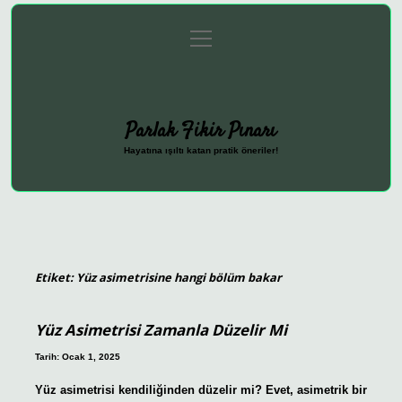
menüyü
Anasayfa
Gizlilik Politikası
Yasal Uyarı
aç
Hakkımızda
Parlak Fikir Pınarı
Hayatına ışıltı katan pratik öneriler!
Etiket:
Yüz asimetrisine hangi bölüm bakar
Yüz Asimetrisi Zamanla Düzelir Mi
Tarih: Ocak 1, 2025
Yüz asimetrisi kendiliğinden düzelir mi? Evet, asimetrik bir