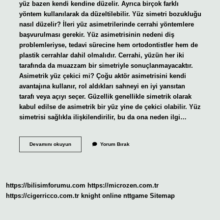
yüz bazen kendi kendine düzelir. Ayrıca birçok farklı
yöntem kullanılarak da düzeltilebilir. Yüz simetri bozukluğu
nasıl düzelir? İleri yüz asimetrilerinde cerrahi yöntemlere
başvurulması gerekir. Yüz asimetrisinin nedeni diş
problemleriyse, tedavi sürecine hem ortodontistler hem de
plastik cerrahlar dahil olmalıdır. Cerrahi, yüzün her iki
tarafında da muazzam bir simetriyle sonuçlanmayacaktır.
Asimetrik yüz çekici mi? Çoğu aktör asimetrisini kendi
avantajına kullanır, rol aldıkları sahneyi en iyi yansıtan
tarafı veya açıyı seçer. Güzellik genellikle simetrik olarak
kabul edilse de asimetrik bir yüz yine de çekici olabilir. Yüz
simetrisi sağlıkla ilişkilendirilir, bu da ona neden ilgi…
Yüz
Devamını okuyun
Yorum Bırak
Asimetrisi
Zamanla
Düzelir
Mi
https://bilisimforumu.com
https://microzen.com.tr
https://cigerricco.com.tr
knight online
nttgame
Sitemap