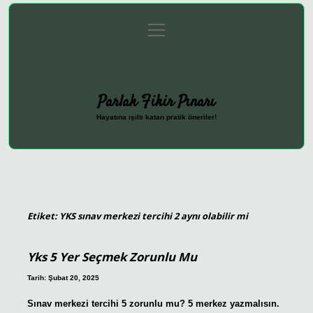
menüyü
Anasayfa
Gizlilik Politikası
Yasal Uyarı
aç
Hakkımızda
Parlak Fikir Pınarı
Hayatına ışıltı katan pratik öneriler!
Etiket:
YKS sınav merkezi tercihi 2 aynı olabilir mi
Yks 5 Yer Seçmek Zorunlu Mu
Tarih: Şubat 20, 2025
Sınav merkezi tercihi 5 zorunlu mu? 5 merkez yazmalısın.