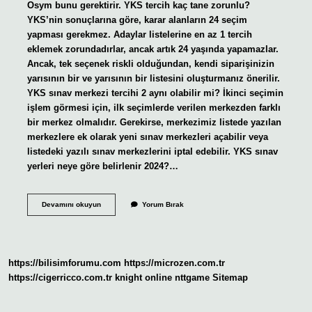
Osym bunu gerektirir. YKS tercih kaç tane zorunlu?
YKS’nin sonuçlarına göre, karar alanların 24 seçim
yapması gerekmez. Adaylar listelerine en az 1 tercih
eklemek zorundadırlar, ancak artık 24 yaşında yapamazlar.
Ancak, tek seçenek riskli olduğundan, kendi siparişinizin
yarısının bir ve yarısının bir listesini oluşturmanız önerilir.
YKS sınav merkezi tercihi 2 aynı olabilir mi? İkinci seçimin
işlem görmesi için, ilk seçimlerde verilen merkezden farklı
bir merkez olmalıdır. Gerekirse, merkezimiz listede yazılan
merkezlere ek olarak yeni sınav merkezleri açabilir veya
listedeki yazılı sınav merkezlerini iptal edebilir. YKS sınav
yerleri neye göre belirlenir 2024?…
Yks
Devamını okuyun
Yorum Bırak
5
Yer
Seçmek
Zorunlu
Mu
https://bilisimforumu.com
https://microzen.com.tr
https://cigerricco.com.tr
knight online
nttgame
Sitemap