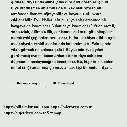
girmesi Rüyasında evine yılan girdiğini görenler için bu
rüya bir düşman anlamına gelir. Yakınlarınızdan biri
tarafından ihanete uğrayabilir ve hayatınız olumsuz
etkilenebilir. Evli kişiler için bu rüya eşler arasında bir
kavgaya da işaret eder. Yılan neye işaret eder? Yılan motifi,
sonsuzluk, ölümsüzlük, canlanma ve korku gibi simgeler
olarak eski çağlardan beri sanat, bilim, edebiyat gibi birçok
medeniyetin çeşitli alanlarında kullanılmıştır. Evin içinde
yılan görmek ne anlama gelir? Rüyasında evde yılan
görülmesi; evdeki insanlardan birinin rüya sahibine
düşmanlık besleyeceğine işaret eder. Bu, kişinin o kişiden
nefret ettiği anlamına gelmez, ancak kişi bilmeden rüya…
Bir
Devamını okuyun
Yorum Bırak
Eve
Yılan
Girmesi
Ne
Anlama
https://bilisimforumu.com
https://microzen.com.tr
Gelir
https://cigerricco.com.tr
Sitemap