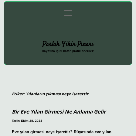
menüyü
Anasayfa
Gizlilik Politikası
Yasal Uyarı
aç
Hakkımızda
Parlak Fikir Pınarı
Hayatına ışıltı katan pratik öneriler!
Etiket:
Yılanların çıkması neye işarettir
Bir Eve Yılan Girmesi Ne Anlama Gelir
Tarih: Ekim 28, 2024
Eve yılan girmesi neye işarettir? Rüyasında eve yılan