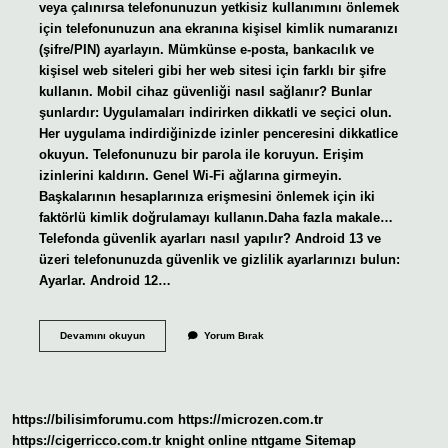
veya çalınırsa telefonunuzun yetkisiz kullanımını önlemek
için telefonunuzun ana ekranına kişisel kimlik numaranızı
(şifre/PIN) ayarlayın. Mümkünse e-posta, bankacılık ve
kişisel web siteleri gibi her web sitesi için farklı bir şifre
kullanın. Mobil cihaz güvenliği nasıl sağlanır? Bunlar
şunlardır: Uygulamaları indirirken dikkatli ve seçici olun.
Her uygulama indirdiğinizde izinler penceresini dikkatlice
okuyun. Telefonunuzu bir parola ile koruyun. Erişim
izinlerini kaldırın. Genel Wi-Fi ağlarına girmeyin.
Başkalarının hesaplarınıza erişmesini önlemek için iki
faktörlü kimlik doğrulamayı kullanın.Daha fazla makale…
Telefonda güvenlik ayarları nasıl yapılır? Android 13 ve
üzeri telefonunuzda güvenlik ve gizlilik ayarlarınızı bulun:
Ayarlar. Android 12…
Telefon
Devamını okuyun
Yorum Bırak
Güvenliği
Nasıl
Sağlanır
https://bilisimforumu.com
https://microzen.com.tr
https://cigerricco.com.tr
knight online
nttgame
Sitemap