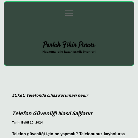
menüyü
Anasayfa
Gizlilik Politikası
Yasal Uyarı
aç
Hakkımızda
Parlak Fikir Pınarı
Hayatına ışıltı katan pratik öneriler!
Etiket:
Telefonda cihaz koruması nedir
Telefon Güvenliği Nasıl Sağlanır
Tarih: Eylül 10, 2024
Telefon güvenliği için ne yapmalı? Telefonunuz kaybolursa