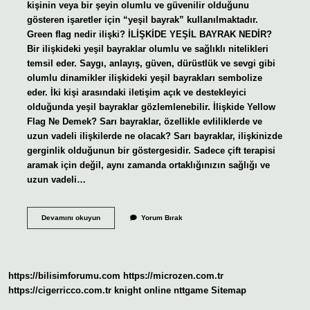
kişinin veya bir şeyin olumlu ve güvenilir olduğunu
gösteren işaretler için “yeşil bayrak” kullanılmaktadır.
Green flag nedir ilişki? İLİŞKİDE YEŞİL BAYRAK NEDİR?
Bir ilişkideki yeşil bayraklar olumlu ve sağlıklı nitelikleri
temsil eder. Saygı, anlayış, güven, dürüstlük ve sevgi gibi
olumlu dinamikler ilişkideki yeşil bayrakları sembolize
eder. İki kişi arasındaki iletişim açık ve destekleyici
olduğunda yeşil bayraklar gözlemlenebilir. İlişkide Yellow
Flag Ne Demek? Sarı bayraklar, özellikle evliliklerde ve
uzun vadeli ilişkilerde ne olacak? Sarı bayraklar, ilişkinizde
gerginlik olduğunun bir göstergesidir. Sadece çift terapisi
aramak için değil, aynı zamanda ortaklığınızın sağlığı ve
uzun vadeli…
Green
Devamını okuyun
Yorum Bırak
Flag
Ilişki
Ne
Demek
https://bilisimforumu.com
https://microzen.com.tr
https://cigerricco.com.tr
knight online
nttgame
Sitemap