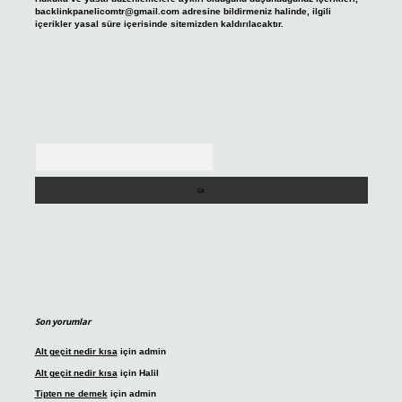
backlinkpanelicomtr@gmail.com
adresine bildirmeniz halinde, ilgili
içerikler yasal süre içerisinde sitemizden kaldırılacaktır.
Arama
Son yorumlar
Alt geçit nedir kısa
için
admin
Alt geçit nedir kısa
için
Halil
Tipten ne demek
için
admin