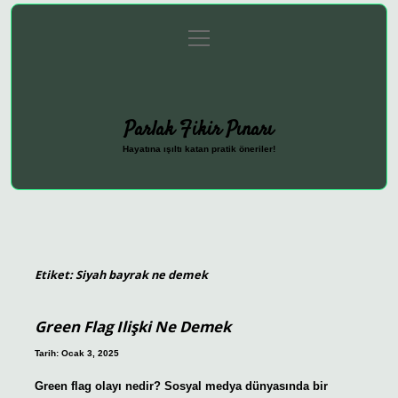
menüyü
Anasayfa
Gizlilik Politikası
Yasal Uyarı
aç
Hakkımızda
Parlak Fikir Pınarı
Hayatına ışıltı katan pratik öneriler!
Etiket:
Siyah bayrak ne demek
Green Flag Ilişki Ne Demek
Tarih: Ocak 3, 2025
Green flag olayı nedir? Sosyal medya dünyasında bir