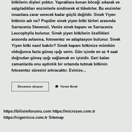
bitkilerin dişleri yoktur. Yapraklara konan böceği sıkarak ve
salgıladıkları enzimlerle sindirerek et tüketirler. Bu enzimler
insanlara zarar verecek kadar güçlü değildir. Sinek Yiyen
bitkinin adı ne? Popüler sinek yiyen bitki türleri arasında
Sarracenia Stevensii, Venüs sinek kapanı ve Sarracenia
Leucophylla bulunur. Sinek yiyen bitkilerin özellikleri
arasında avlanma, fotosentez ve adaptasyon bulunur. Sinek
Yiyen bitki nasıl bakılır? Sinek kapanı bitkinize mümkün
olduğunca fazla güneş ışığı verin. Gün içinde en az 4 saat
doğrudan güneş ışığı sağlamak en iyisidir. Geri kalan
zamanlarda onu aydınlık bir ortamda tutmak bitkinin
fotosentez süresini artıracaktır. Evinize…
Sinek
Devamını okuyun
Yorum Bırak
Yutan
Bitki
Mi
https://bilisimforumu.com
https://microzen.com.tr
https://cigerricco.com.tr
Sitemap