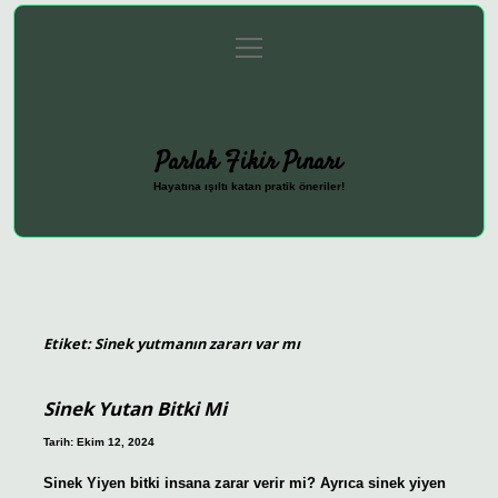
menüyü
Anasayfa
Gizlilik Politikası
Yasal Uyarı
aç
Hakkımızda
Parlak Fikir Pınarı
Hayatına ışıltı katan pratik öneriler!
Etiket:
Sinek yutmanın zararı var mı
Sinek Yutan Bitki Mi
Tarih: Ekim 12, 2024
Sinek Yiyen bitki insana zarar verir mi? Ayrıca sinek yiyen