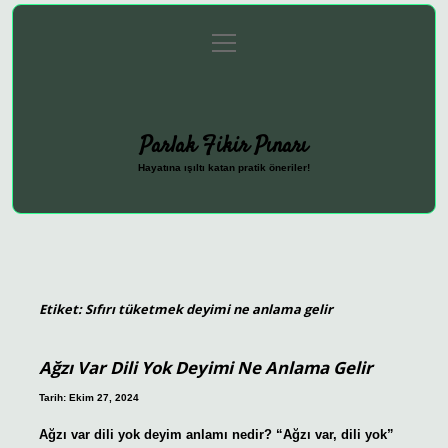
menüyü
Anasayfa
Gizlilik Politikası
Yasal Uyarı
aç
Hakkımızda
Parlak Fikir Pınarı
Hayatına ışıltı katan pratik öneriler!
Etiket:
Sıfırı tüketmek deyimi ne anlama gelir
Ağzı Var Dili Yok Deyimi Ne Anlama Gelir
Tarih: Ekim 27, 2024
Ağzı var dili yok deyim anlamı nedir? “Ağzı var, dili yok”