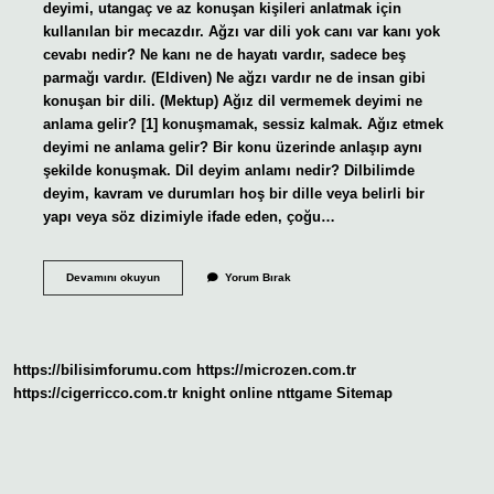
deyimi, utangaç ve az konuşan kişileri anlatmak için
kullanılan bir mecazdır. Ağzı var dili yok canı var kanı yok
cevabı nedir? Ne kanı ne de hayatı vardır, sadece beş
parmağı vardır. (Eldiven) Ne ağzı vardır ne de insan gibi
konuşan bir dili. (Mektup) Ağız dil vermemek deyimi ne
anlama gelir? [1] konuşmamak, sessiz kalmak. Ağız etmek
deyimi ne anlama gelir? Bir konu üzerinde anlaşıp aynı
şekilde konuşmak. Dil deyim anlamı nedir? Dilbilimde
deyim, kavram ve durumları hoş bir dille veya belirli bir
yapı veya söz dizimiyle ifade eden, çoğu…
Ağzı
Devamını okuyun
Yorum Bırak
Var
Dili
Yok
Deyimi
Ne
https://bilisimforumu.com
https://microzen.com.tr
Anlama
Gelir
https://cigerricco.com.tr
knight online
nttgame
Sitemap