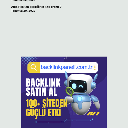
Ajda Pekkan bileziğinin kaç gramı ?
Temmuz 20, 2026