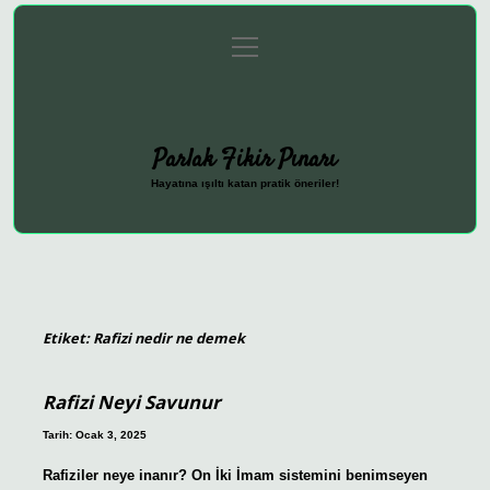
menüyü
Anasayfa
Gizlilik Politikası
Yasal Uyarı
aç
Hakkımızda
Parlak Fikir Pınarı
Hayatına ışıltı katan pratik öneriler!
Etiket:
Rafizi nedir ne demek
Rafizi Neyi Savunur
Tarih: Ocak 3, 2025
Rafiziler neye inanır? On İki İmam sistemini benimseyen