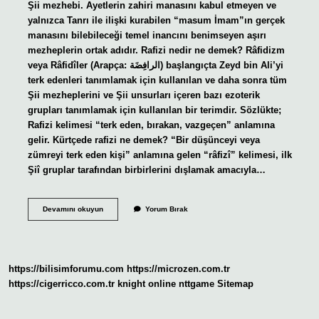
Şii mezhebi. Ayetlerin zahiri manasını kabul etmeyen ve
yalnızca Tanrı ile ilişki kurabilen “masum İmam”ın gerçek
manasını bilebileceği temel inancını benimseyen aşırı
mezheplerin ortak adıdır. Rafizi nedir ne demek? Râfidizm
veya Râfidîler (Arapça: الرافِضَة) başlangıçta Zeyd bin Ali’yi
terk edenleri tanımlamak için kullanılan ve daha sonra tüm
Şii mezheplerini ve Şii unsurları içeren bazı ezoterik
grupları tanımlamak için kullanılan bir terimdir. Sözlükte;
Rafizi kelimesi “terk eden, bırakan, vazgeçen” anlamına
gelir. Kürtçede rafizi ne demek? “Bir düşünceyi veya
zümreyi terk eden kişi” anlamına gelen “râfizî” kelimesi, ilk
Şiî gruplar tarafından birbirlerini dışlamak amacıyla…
Rafizi
Devamını okuyun
Yorum Bırak
Neyi
Savunur
https://bilisimforumu.com
https://microzen.com.tr
https://cigerricco.com.tr
knight online
nttgame
Sitemap