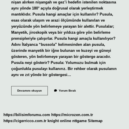
nişan alırken nişangah ve gez’i hedefin istenilen noktasına
aynı yönde 180° açıyla doğrusal olarak yerleştirmek
mantıklıdır. Pusula hangi amaçlar için kullanılır? Pusula,
esas olarak ulaşım ve arazi ölçümünde kullanılan ve
yeryüzünde yön belirlemeye yarayan bir alettir. Pusulalar;
Manyetik, jiroskopik veya bir yıldıza göre yön belirleme
prensipleriyle çalışırlar. Pusula hangi amaçla kullanılıyor?
Adını İtalyanca “bussola” kelimesinden alan pusula,
üzerinde manyetik bir iğne bulunan ve kuzeyi ve güneyi
gösteren, yön belirlemeye yarayan bir gösterge aracıdır.
Pusula neyi gösterir? Pusula: Yolumuzu bulmak için
çoğunlukla pusulayı kullanırız. Bir rehber olarak pusulanın
aynı ve zıt yönde bir göstergesi…
Askeri
Devamını okuyun
Yorum Bırak
Pusula
Ne
Işe
Yarar
https://bilisimforumu.com
https://microzen.com.tr
https://cigerricco.com.tr
knight online
nttgame
Sitemap