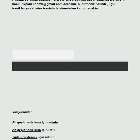
backlinkpanelicomtr@gmail.com
adresine bildirmeniz halinde, ilgili
içerikler yasal süre içerisinde sitemizden kaldırılacaktır.
Arama
Son yorumlar
Alt geçit nedir kısa
için
admin
Alt geçit nedir kısa
için
Halil
Tipten ne demek
için
admin