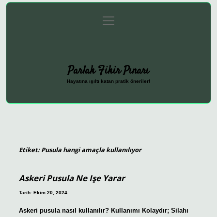
menüyü
Anasayfa
Gizlilik Politikası
Yasal Uyarı
aç
Hakkımızda
Parlak Fikir Pınarı
Hayatına ışıltı katan pratik öneriler!
Etiket:
Pusula hangi amaçla kullanılıyor
Askeri Pusula Ne Işe Yarar
Tarih: Ekim 20, 2024
Askeri pusula nasıl kullanılır? Kullanımı Kolaydır; Silahı