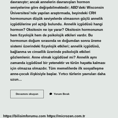
davranıştır; ancak annelerin davranışları hormon
seviyelerine göre değişebilmektedir; ABD’deki Wisconsin
Üniversitesi’nde yapılan araştırmada, beyindeki CRH
hormonunun düşük seviyelerde olmasının güçlü annelik
içgüdülerine yol açtığı bulundu. Annelik içgüdüsü hangi
hormon? Oksitosin ne işe yarar? Oksitosin hormonunun
hem fizyolojik hem de psikolojik etkileri vardır. Bu
hormonun doğum sırasında ve doğumdan sonra üreme
sistemi üzerindeki fizyolojik etkileri; annelik içgüdüsü,
bağlanma ve cinsellik üzerinde psikolojik etkileri
gözlemlenir. Anne olmak içgüdüsel mi? Annelik aynı
zamanda içgüdüsel bir yetenektir ve türün hayatta kalması
için olmazsa olmazdır. Tüm memelilerde ilk sosyalleşme
anne-çocuk ilişkisiyle başlar. Yırtıcı türlerin yavruları daha
uzun…
Annelik
Devamını okuyun
Yorum Bırak
Içgüdüsü
Ne
Demek
https://bilisimforumu.com
https://microzen.com.tr