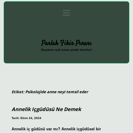
menüyü
Anasayfa
Gizlilik Politikası
Yasal Uyarı
aç
Hakkımızda
Parlak Fikir Pınarı
Hayatına ışıltı katan pratik öneriler!
Etiket:
Psikolojide anne neyi temsil eder
Annelik Içgüdüsü Ne Demek
Tarih: Ekim 24, 2024
Annelik iç güdüsü var mı? Annelik içgüdüsel bir