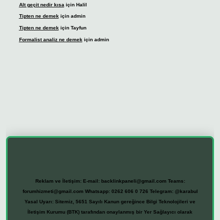
Alt geçit nedir kısa
için
Halil
Tipten ne demek
için
admin
Tipten ne demek
için
Tayfun
Formalist analiz ne demek
için
admin
etexper giriş
Reklam ve İletişim:
E-mail:
backlinkpaneli@gmail.com
Teams:
forumhizmeti@gmail.com
Whatsapp: 0262 606 0 726
Telegram: @karabul
Yasal Uyarı:
Sitemiz, 5651 Sayılı Kanun gereğince Bilgi Teknolojileri ve
İletişim Kurumu (BTK) tarafından onaylanmış bir Yer Sağlayıcı olarak