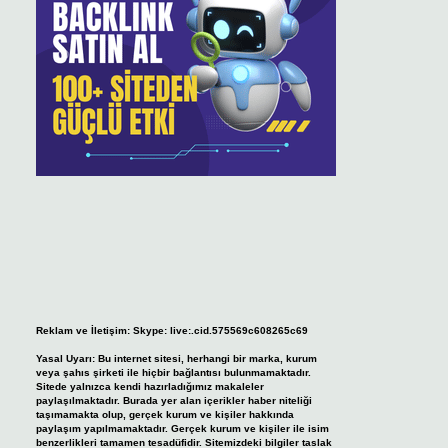
Reklam ve İletişim:
Skype: live:.cid.575569c608265c69
Yasal Uyarı:
Bu internet sitesi, herhangi bir marka, kurum
veya şahıs şirketi ile hiçbir bağlantısı bulunmamaktadır.
Sitede yalnızca kendi hazırladığımız makaleler
paylaşılmaktadır. Burada yer alan içerikler haber niteliği
taşımamakta olup, gerçek kurum ve kişiler hakkında
paylaşım yapılmamaktadır. Gerçek kurum ve kişiler ile isim
benzerlikleri tamamen tesadüfidir. Sitemizdeki bilgiler taslak