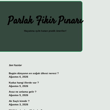
Parlak Fikir Pınarı
Hayatına ışıltı katan pratik öneriler!
Sidebar
ilbet güncel giriş adresi
vdcasi
Son Yazılar
Bugün dünyanın en soğuk ülkesi neresi ?
Ağustos 6, 2026
Kuduz hangi illerde var ?
Ağustos 5, 2026
Avaz ne anlama gelir ?
Ağustos 5, 2026
Ak Saçlı kimdir ?
Ağustos 3, 2026