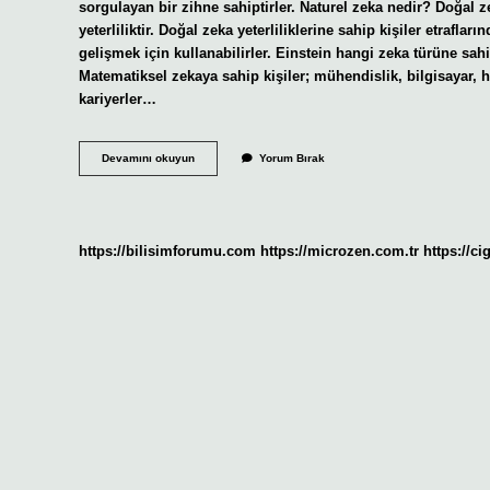
sorgulayan bir zihne sahiptirler. Naturel zeka nedir? Doğal 
yeterliliktir. Doğal zeka yeterliliklerine sahip kişiler etrafla
gelişmek için kullanabilirler. Einstein hangi zeka türüne sahip
Matematiksel zekaya sahip kişiler; mühendislik, bilgisayar, h
kariyerler…
Natüralist
Devamını okuyun
Yorum Bırak
Zeka
Ne
Demek
https://bilisimforumu.com
https://microzen.com.tr
https://ci