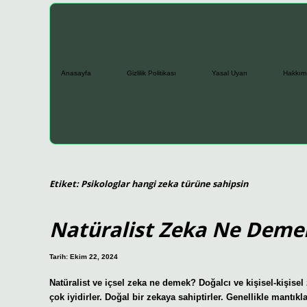
Anasayfa
Gizlilik Politikası
Yasal Uyarı
Hakkım
Etiket:
Psikologlar hangi zeka türüne sahipsin
Natüralist Zeka Ne Deme
Tarih: Ekim 22, 2024
Natüralist ve içsel zeka ne demek? Doğalcı ve kişisel-kişisel
çok iyidirler. Doğal bir zekaya sahiptirler. Genellikle mantı