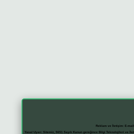
Reklam ve İletişim:
E-mai
Yasal Uyarı:
Sitemiz, 5651 Sayılı Kanun gereğince Bilgi Teknolojileri ve İl