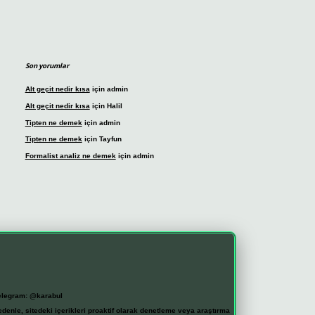
Son yorumlar
Alt geçit nedir kısa
için
admin
Alt geçit nedir kısa
için
Halil
Tipten ne demek
için
admin
Tipten ne demek
için
Tayfun
Formalist analiz ne demek
için
admin
elegram: @karabul
denle, sitedeki içerikleri proaktif olarak denetleme veya araştırma