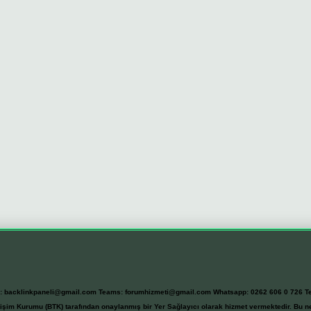
l:
backlinkpaneli@gmail.com
Teams:
forumhizmeti@gmail.com
Whatsapp: 0262 606 0 726
T
etişim Kurumu (BTK) tarafından onaylanmış bir Yer Sağlayıcı olarak hizmet vermektedir. Bu ne