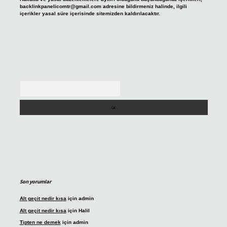
backlinkpanelicomtr@gmail.com
adresine bildirmeniz halinde, ilgili
içerikler yasal süre içerisinde sitemizden kaldırılacaktır.
Arama
Son yorumlar
Alt geçit nedir kısa
için
admin
Alt geçit nedir kısa
için
Halil
Tipten ne demek
için
admin