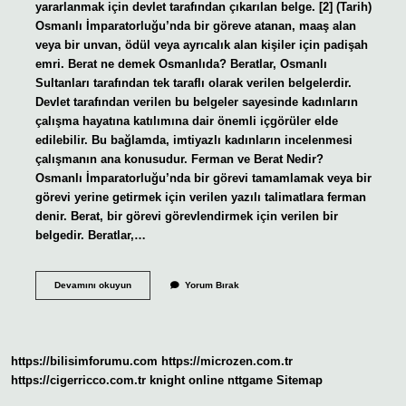
yararlanmak için devlet tarafından çıkarılan belge. [2] (Tarih)
Osmanlı İmparatorluğu’nda bir göreve atanan, maaş alan
veya bir unvan, ödül veya ayrıcalık alan kişiler için padişah
emri. Berat ne demek Osmanlıda? Beratlar, Osmanlı
Sultanları tarafından tek taraflı olarak verilen belgelerdir.
Devlet tarafından verilen bu belgeler sayesinde kadınların
çalışma hayatına katılımına dair önemli içgörüler elde
edilebilir. Bu bağlamda, imtiyazlı kadınların incelenmesi
çalışmanın ana konusudur. Ferman ve Berat Nedir?
Osmanlı İmparatorluğu’nda bir görevi tamamlamak veya bir
görevi yerine getirmek için verilen yazılı talimatlara ferman
denir. Berat, bir görevi görevlendirmek için verilen bir
belgedir. Beratlar,…
Berat
Devamını okuyun
Yorum Bırak
Nedir
Osmanlica
https://bilisimforumu.com
https://microzen.com.tr
https://cigerricco.com.tr
knight online
nttgame
Sitemap