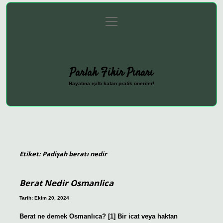
menüyü
Anasayfa
Gizlilik Politikası
Yasal Uyarı
aç
Hakkımızda
Parlak Fikir Pınarı
Hayatına ışıltı katan pratik öneriler!
Etiket:
Padişah beratı nedir
Berat Nedir Osmanlica
Tarih: Ekim 20, 2024
Berat ne demek Osmanlıca? [1] Bir icat veya haktan