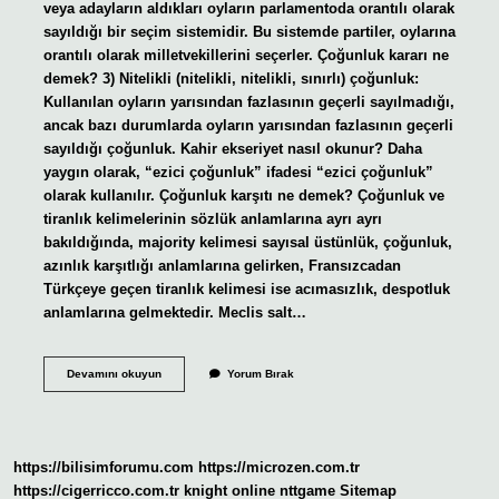
veya adayların aldıkları oyların parlamentoda orantılı olarak
sayıldığı bir seçim sistemidir. Bu sistemde partiler, oylarına
orantılı olarak milletvekillerini seçerler. Çoğunluk kararı ne
demek? 3) Nitelikli (nitelikli, nitelikli, sınırlı) çoğunluk:
Kullanılan oyların yarısından fazlasının geçerli sayılmadığı,
ancak bazı durumlarda oyların yarısından fazlasının geçerli
sayıldığı çoğunluk. Kahir ekseriyet nasıl okunur? Daha
yaygın olarak, “ezici çoğunluk” ifadesi “ezici çoğunluk”
olarak kullanılır. Çoğunluk karşıtı ne demek? Çoğunluk ve
tiranlık kelimelerinin sözlük anlamlarına ayrı ayrı
bakıldığında, majority kelimesi sayısal üstünlük, çoğunluk,
azınlık karşıtlığı anlamlarına gelirken, Fransızcadan
Türkçeye geçen tiranlık kelimesi ise acımasızlık, despotluk
anlamlarına gelmektedir. Meclis salt…
Kahir
Devamını okuyun
Yorum Bırak
Çoğunluk
Ne
Demek
https://bilisimforumu.com
https://microzen.com.tr
https://cigerricco.com.tr
knight online
nttgame
Sitemap