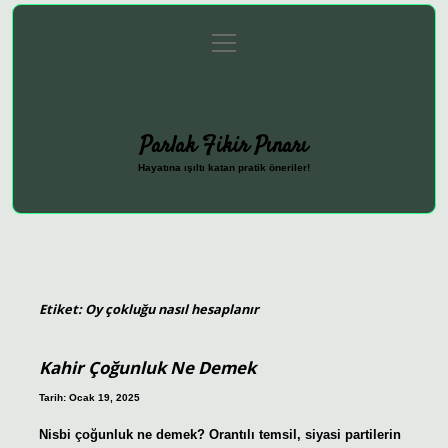
menüyü
Anasayfa
Gizlilik Politikası
Yasal Uyarı
aç
Hakkımızda
Parlak Fikir Pınarı
Hayatına ışıltı katan pratik öneriler!
Etiket:
Oy çokluğu nasıl hesaplanır
Kahir Çoğunluk Ne Demek
Tarih: Ocak 19, 2025
Nisbi çoğunluk ne demek? Orantılı temsil, siyasi partilerin