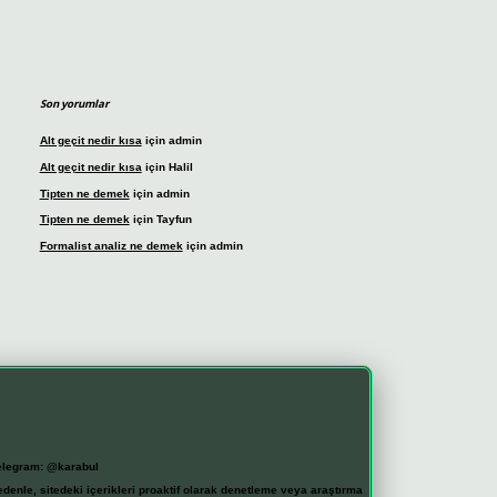
Son yorumlar
Alt geçit nedir kısa
için
admin
Alt geçit nedir kısa
için
Halil
Tipten ne demek
için
admin
Tipten ne demek
için
Tayfun
Formalist analiz ne demek
için
admin
elegram: @karabul
denle, sitedeki içerikleri proaktif olarak denetleme veya araştırma