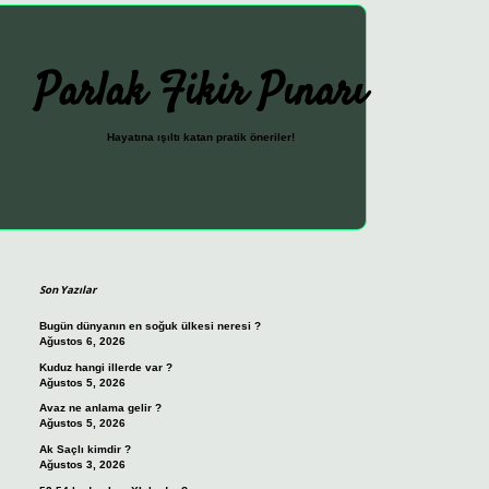
Parlak Fikir Pınarı
Hayatına ışıltı katan pratik öneriler!
Sidebar
ilbet güncel giriş adresi
vdcasi
Son Yazılar
Bugün dünyanın en soğuk ülkesi neresi ?
Ağustos 6, 2026
Kuduz hangi illerde var ?
Ağustos 5, 2026
Avaz ne anlama gelir ?
Ağustos 5, 2026
Ak Saçlı kimdir ?
Ağustos 3, 2026