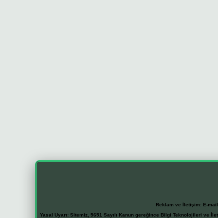
Reklam ve İletişim:
E-mai
Yasal Uyarı:
Sitemiz, 5651 Sayılı Kanun gereğince Bilgi Teknolojileri ve İl