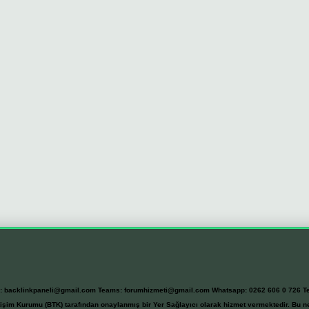
l:
backlinkpaneli@gmail.com
Teams:
forumhizmeti@gmail.com
Whatsapp: 0262 606 0 726
T
etişim Kurumu (BTK) tarafından onaylanmış bir Yer Sağlayıcı olarak hizmet vermektedir. Bu ne