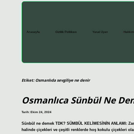
Anasayfa
Gizlilik Politikası
Yasal Uyarı
Hakkım
Etiket:
Osmanlıda sevgiliye ne denir
Osmanlıca Sünbül Ne De
Tarih: Ekim 24, 2024
Sünbül ne demek TDK? SÜMBÜL KELİMESİNİN ANLAMI: Zambakg
halinde çiçekleri ve çeşitli renklerde hoş kokulu çiçekleri ola