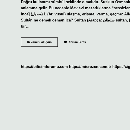
Doğru kullanımı sümbül şeklinde olmalıdır. Suskun Osmanl
anlamına gelir. Bu nedenle Mevlevi mezarlıklarına “sessizl
ince] (ﻭﺻﻮﻝ) i. (Ar. vuṣūl) ulaşma, erişme, varma, geçme: Allah’a ulaştıktan sonra artık geri dönüş yoktur. (İsmâil Hakkı Bursevî).
Sultân ne demek osmanlica? Sultan (Arapça: سلطان sulṭān, [sʊlˈtˤɑːn, solˈtˤɑːn]) tarih boyunca birçok farklı anlamda kullanılan
bir…
Osmanlıca
Devamını okuyun
Yorum Bırak
Sünbül
Ne
Demek
https://bilisimforumu.com
https://microzen.com.tr
https://ci