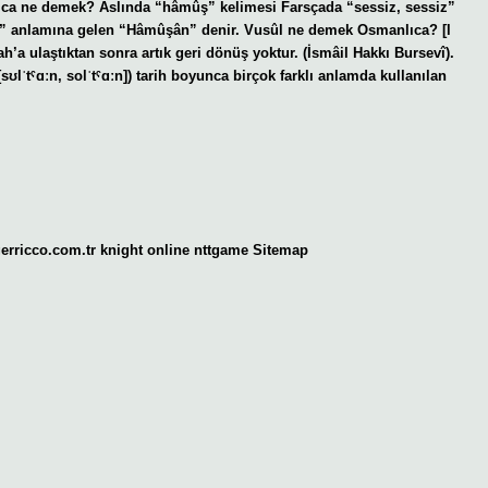
ıca ne demek? Aslında “hâmûş” kelimesi Farsçada “sessiz, sessiz”
er” anlamına gelen “Hâmûşân” denir. Vusûl ne demek Osmanlıca? [l
gerricco.com.tr
knight online
nttgame
Sitemap