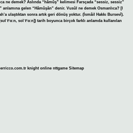
ıca ne demek? Aslında “hâmûş” kelimesi Farsçada “sessiz, sessiz”
er” anlamına gelen “Hâmûşân” denir. Vusûl ne demek Osmanlıca? [l
gerricco.com.tr
knight online
nttgame
Sitemap