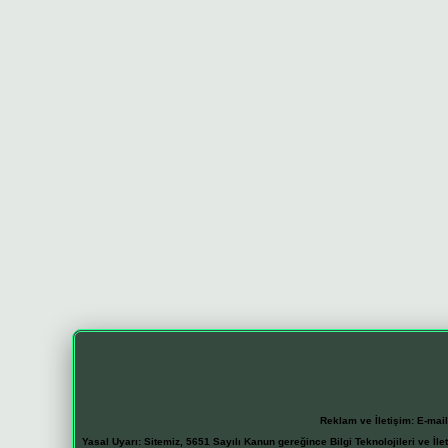
Reklam ve İletişim:
E-mai
Yasal Uyarı:
Sitemiz, 5651 Sayılı Kanun gereğince Bilgi Teknolojileri ve İl