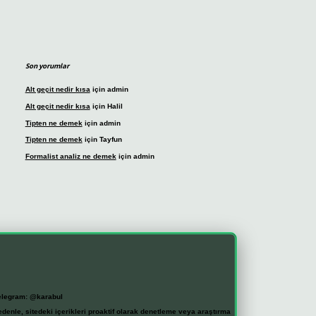
Son yorumlar
Alt geçit nedir kısa
için
admin
Alt geçit nedir kısa
için
Halil
Tipten ne demek
için
admin
Tipten ne demek
için
Tayfun
Formalist analiz ne demek
için
admin
elegram: @karabul
denle, sitedeki içerikleri proaktif olarak denetleme veya araştırma