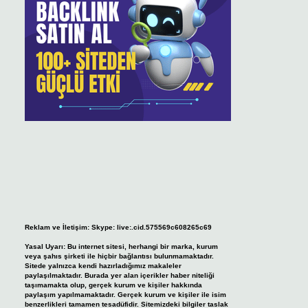
Reklam ve İletişim:
Skype: live:.cid.575569c608265c69
Yasal Uyarı:
Bu internet sitesi, herhangi bir marka, kurum
veya şahıs şirketi ile hiçbir bağlantısı bulunmamaktadır.
Sitede yalnızca kendi hazırladığımız makaleler
paylaşılmaktadır. Burada yer alan içerikler haber niteliği
taşımamakta olup, gerçek kurum ve kişiler hakkında
paylaşım yapılmamaktadır. Gerçek kurum ve kişiler ile isim
benzerlikleri tamamen tesadüfidir. Sitemizdeki bilgiler taslak