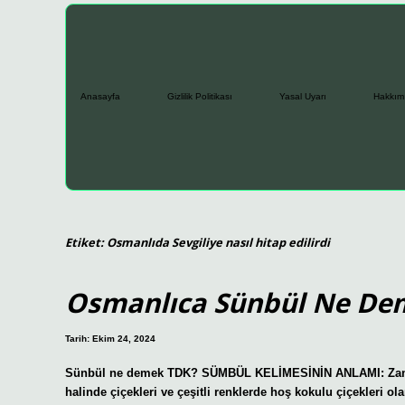
Anasayfa
Gizlilik Politikası
Yasal Uyarı
Hakkım
Etiket:
Osmanlıda Sevgiliye nasıl hitap edilirdi
Osmanlıca Sünbül Ne De
Tarih: Ekim 24, 2024
Sünbül ne demek TDK? SÜMBÜL KELİMESİNİN ANLAMI: Zambakg
halinde çiçekleri ve çeşitli renklerde hoş kokulu çiçekleri ola