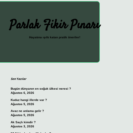
Parlak Fikir Pınarı
Hayatına ışıltı katan pratik öneriler!
Sidebar
ilbet güncel giriş adresi
vdcasi
Son Yazılar
Bugün dünyanın en soğuk ülkesi neresi ?
Ağustos 6, 2026
Kuduz hangi illerde var ?
Ağustos 5, 2026
Avaz ne anlama gelir ?
Ağustos 5, 2026
Ak Saçlı kimdir ?
Ağustos 3, 2026