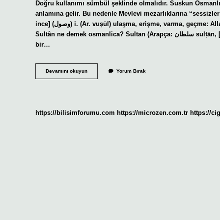
Doğru kullanımı sümbül şeklinde olmalıdır. Suskun Osmanl
anlamına gelir. Bu nedenle Mevlevi mezarlıklarına “sessizl
ince] (ﻭﺻﻮﻝ) i. (Ar. vuṣūl) ulaşma, erişme, varma, geçme: Allah’a ulaştıktan sonra artık geri dönüş yoktur. (İsmâil Hakkı Bursevî).
Sultân ne demek osmanlica? Sultan (Arapça: سلطان sulṭān, [sʊlˈtˤɑːn, solˈtˤɑːn]) tarih boyunca birçok farklı anlamda kullanılan
bir…
Osmanlıca
Devamını okuyun
Yorum Bırak
Sünbül
Ne
Demek
https://bilisimforumu.com
https://microzen.com.tr
https://ci