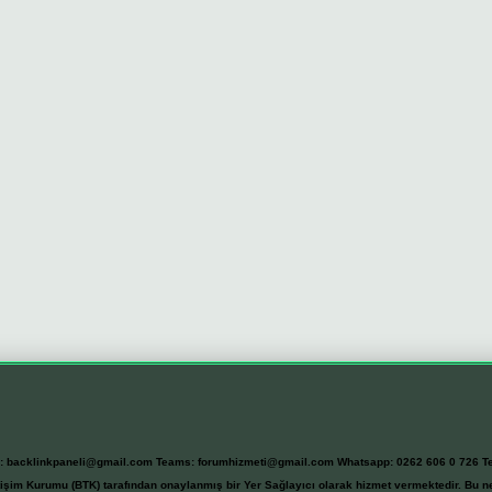
l:
backlinkpaneli@gmail.com
Teams:
forumhizmeti@gmail.com
Whatsapp: 0262 606 0 726
T
etişim Kurumu (BTK) tarafından onaylanmış bir Yer Sağlayıcı olarak hizmet vermektedir. Bu ne