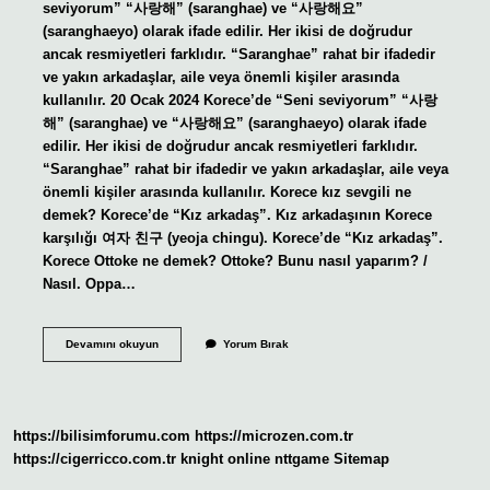
seviyorum” “사랑해” (saranghae) ve “사랑해요”
(saranghaeyo) olarak ifade edilir. Her ikisi de doğrudur
ancak resmiyetleri farklıdır. “Saranghae” rahat bir ifadedir
ve yakın arkadaşlar, aile veya önemli kişiler arasında
kullanılır. 20 Ocak 2024 Korece’de “Seni seviyorum” “사랑
해” (saranghae) ve “사랑해요” (saranghaeyo) olarak ifade
edilir. Her ikisi de doğrudur ancak resmiyetleri farklıdır.
“Saranghae” rahat bir ifadedir ve yakın arkadaşlar, aile veya
önemli kişiler arasında kullanılır. Korece kız sevgili ne
demek? Korece’de “Kız arkadaş”. Kız arkadaşının Korece
karşılığı 여자 친구 (yeoja chingu). Korece’de “Kız arkadaş”.
Korece Ottoke ne demek? Ottoke? Bunu nasıl yaparım? /
Nasıl. Oppa…
Kore
Devamını okuyun
Yorum Bırak
Aşkım
Ne
Demek
https://bilisimforumu.com
https://microzen.com.tr
https://cigerricco.com.tr
knight online
nttgame
Sitemap