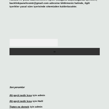
backlinkpanelicomtr@gmail.com
adresine bildirmeniz halinde, ilgili
içerikler yasal süre içerisinde sitemizden kaldırılacaktır.
Arama
Son yorumlar
Alt geçit nedir kısa
için
admin
Alt geçit nedir kısa
için
Halil
Tipten ne demek
için
admin