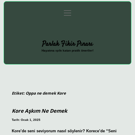
menüyü
Anasayfa
Gizlilik Politikası
Yasal Uyarı
aç
Hakkımızda
Parlak Fikir Pınarı
Hayatına ışıltı katan pratik öneriler!
Etiket:
Oppa ne demek Kore
Kore Aşkım Ne Demek
Tarih: Ocak 1, 2025
Kore’de seni seviyorum nasıl söylenir? Korece’de “Seni