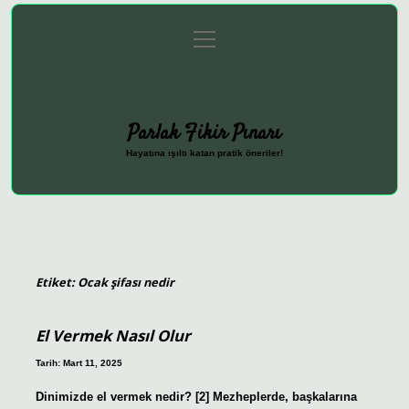
menüyü
Anasayfa
Gizlilik Politikası
Yasal Uyarı
aç
Hakkımızda
Parlak Fikir Pınarı
Hayatına ışıltı katan pratik öneriler!
Etiket:
Ocak şifası nedir
El Vermek Nasıl Olur
Tarih: Mart 11, 2025
Dinimizde el vermek nedir? [2] Mezheplerde, başkalarına