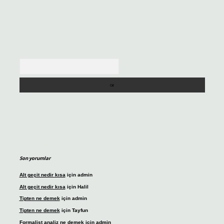
Arama
Son yorumlar
Alt geçit nedir kısa
için
admin
Alt geçit nedir kısa
için
Halil
Tipten ne demek
için
admin
Tipten ne demek
için
Tayfun
Formalist analiz ne demek
için
admin