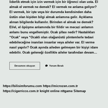
liderlik etmek için izin vermek için bir öğrenci olan usta. El
almak el vermek ne demek? El vermek ne anlama geliyor?
El vermek, bir işte veya bir durumda kendisinden daha
üstün olan kişiden bilgi almak anlamına gelir. Açıklama
alınan bilgilerde kullanılır. Birinden el almak ne demek?
El/el, el öpüşme anlamında bir fiildir ve mecazi anlamın
anlamı bunu engellemiştir. Ocak şifası nedir? Hastalıkları
“Ocak” veya “Ocakli olan olağanüstü yöntemlerle tedavi
edebileceğine inanılan insanlar veya aileler var. El verme
nasıl yapılır? Ocak ayında aileden gelmeyen bir kişiyi idare
edebilir. Ocak geleneği özellikle aileler tarafından devam…
El
Devamını okuyun
Yorum Bırak
Vermek
Nasıl
Olur
https://bilisimforumu.com
https://microzen.com.tr
https://cigerricco.com.tr
knight online
nttgame
Sitemap