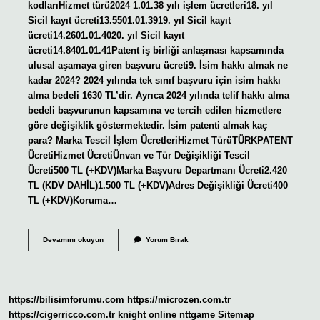
kodlarıHizmet türü2024 1.01.38 yılı işlem ücretleri18. yıl
Sicil kayıt ücreti13.5501.01.3919. yıl Sicil kayıt
ücreti14.2601.01.4020. yıl Sicil kayıt
ücreti14.8401.01.41Patent iş birliği anlaşması kapsamında
ulusal aşamaya giren başvuru ücreti9. İsim hakkı almak ne
kadar 2024? 2024 yılında tek sınıf başvuru için isim hakkı
alma bedeli 1630 TL’dir. Ayrıca 2024 yılında telif hakkı alma
bedeli başvurunun kapsamına ve tercih edilen hizmetlere
göre değişiklik göstermektedir. İsim patenti almak kaç
para? Marka Tescil İşlem ÜcretleriHizmet TürüTÜRKPATENT
ÜcretiHizmet ÜcretiÜnvan ve Tür Değişikliği Tescil
Ücreti500 TL (+KDV)Marka Başvuru Departmanı Ücreti2.420
TL (KDV DAHİL)1.500 TL (+KDV)Adres Değişikliği Ücreti400
TL (+KDV)Koruma…
Isim
Devamını okuyun
Yorum Bırak
Patenti
Alma
Kaç
Tl
https://bilisimforumu.com
https://microzen.com.tr
https://cigerricco.com.tr
knight online
nttgame
Sitemap