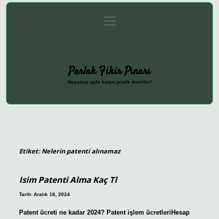
menüyü
Anasayfa
Gizlilik Politikası
Yasal Uyarı
aç
Hakkımızda
Parlak Fikir Pınarı
Hayatına ışıltı katan pratik öneriler!
Etiket:
Nelerin patenti alınamaz
Isim Patenti Alma Kaç Tl
Tarih: Aralık 18, 2024
Patent ücreti ne kadar 2024? Patent işlem ücretleriHesap