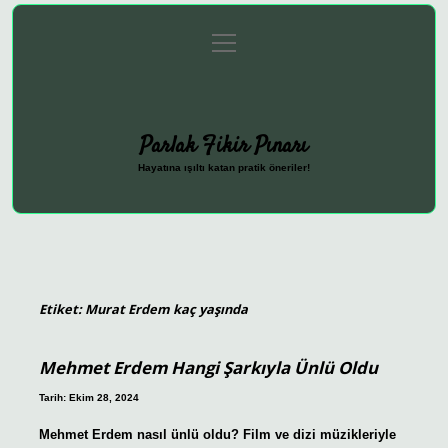
menüyü
Anasayfa
Gizlilik Politikası
Yasal Uyarı
aç
Hakkımızda
Parlak Fikir Pınarı
Hayatına ışıltı katan pratik öneriler!
Etiket:
Murat Erdem kaç yaşında
Mehmet Erdem Hangi Şarkıyla Ünlü Oldu
Tarih: Ekim 28, 2024
Mehmet Erdem nasıl ünlü oldu? Film ve dizi müzikleriyle