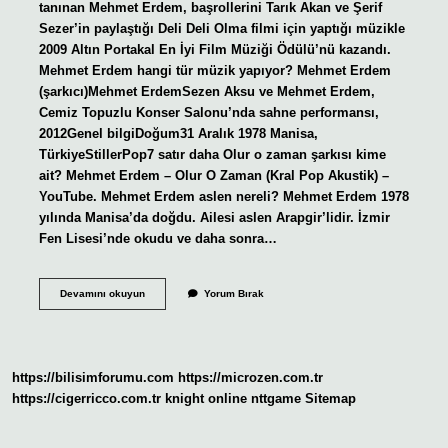
tanınan Mehmet Erdem, başrollerini Tarık Akan ve Şerif
Sezer’in paylaştığı Deli Deli Olma filmi için yaptığı müzikle
2009 Altın Portakal En İyi Film Müziği Ödülü’nü kazandı.
Mehmet Erdem hangi tür müzik yapıyor? Mehmet Erdem
(şarkıcı)Mehmet ErdemSezen Aksu ve Mehmet Erdem,
Cemiz Topuzlu Konser Salonu’nda sahne performansı,
2012Genel bilgiDoğum31 Aralık 1978 Manisa,
TürkiyeStillerPop7 satır daha Olur o zaman şarkısı kime
ait? Mehmet Erdem – Olur O Zaman (Kral Pop Akustik) –
YouTube. Mehmet Erdem aslen nereli? Mehmet Erdem 1978
yılında Manisa’da doğdu. Ailesi aslen Arapgir’lidir. İzmir
Fen Lisesi’nde okudu ve daha sonra…
Mehmet
Devamını okuyun
Yorum Bırak
Erdem
Hangi
Şarkıyla
Ünlü
Oldu
https://bilisimforumu.com
https://microzen.com.tr
https://cigerricco.com.tr
knight online
nttgame
Sitemap