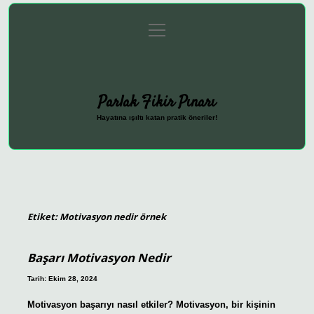
menüyü
Anasayfa
Gizlilik Politikası
Yasal Uyarı
aç
Hakkımızda
Parlak Fikir Pınarı
Hayatına ışıltı katan pratik öneriler!
Etiket:
Motivasyon nedir örnek
Başarı Motivasyon Nedir
Tarih: Ekim 28, 2024
Motivasyon başarıyı nasıl etkiler? Motivasyon, bir kişinin