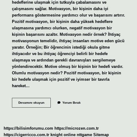
hedeflerine ulaşmak için tutkuyla çabalamasını ve
çalışmasını sağlar. Motivasyon, bir kişinin daha iyi
performans göstermesine yardımcı olur ve başarısını artırır.
Pozitif motivasyon, bir kişinin daha yüksek hedeflere
ulaşmasına yardımcı olurken, negatif motivasyon bir
kişinin başarısını azaltır. Motivasyon nedir örnek? İhtiyaç
motivasyonun temelidir, ihtiyaç insanları motive eden gücü
yaratır. Örneğin; Bir öğrencinin istediği okula gitme
ihtiyacıdır ve bu ihtiyaç öğrenciyi belirli bir hedefe
ulaşmaya ve ardından gerekli davranışları sergilemeye
yönlendirecektir. Motive olmuş bir kişinin bir hedefi vardır.
Olumlu motivasyon nedir? Pozitif motivasyon, bir kişinin
bir hedefe ulaşmak için pozitif ve iyimser bir tavırla
hareket…
Başarı
Devamını okuyun
Yorum Bırak
Motivasyon
Nedir
https://bilisimforumu.com
https://microzen.com.tr
https://cigerricco.com.tr
knight online
nttgame
Sitemap