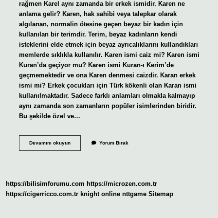
rağmen Karel aynı zamanda bir erkek ismidir. Karen ne
anlama gelir? Karen, hak sahibi veya talepkar olarak
algılanan, normalin ötesine geçen beyaz bir kadın için
kullanılan bir terimdir. Terim, beyaz kadınların kendi
isteklerini elde etmek için beyaz ayrıcalıklarını kullandıkları
memlerde sıklıkla kullanılır. Karen ismi caiz mi? Karen ismi
Kuran’da geçiyor mu? Karen ismi Kuran-ı Kerim’de
geçmemektedir ve ona Karen denmesi caizdir. Karan erkek
ismi mi? Erkek çocukları için Türk kökenli olan Karan ismi
kullanılmaktadır. Sadece farklı anlamları olmakla kalmayıp
aynı zamanda son zamanların popüler isimlerinden biridir.
Bu şekilde özel ve…
Karen
Devamını okuyun
Yorum Bırak
Kız
Mı
Erkek
Mi
https://bilisimforumu.com
https://microzen.com.tr
https://cigerricco.com.tr
knight online
nttgame
Sitemap