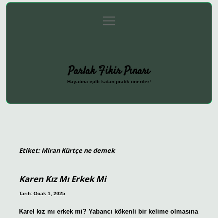
menüyü
Anasayfa
Gizlilik Politikası
Yasal Uyarı
aç
Hakkımızda
Parlak Fikir Pınarı
Hayatına ışıltı katan pratik öneriler!
Etiket:
Miran Kürtçe ne demek
Karen Kız Mı Erkek Mi
Tarih: Ocak 1, 2025
Karel kız mı erkek mi? Yabancı kökenli bir kelime olmasına