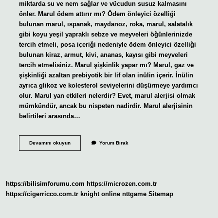
miktarda su ve nem sağlar ve vücudun susuz kalmasını
önler. Marul ödem attırır mı? Ödem önleyici özelliği
bulunan marul, ıspanak, maydanoz, roka, marul, salatalık
gibi koyu yeşil yapraklı sebze ve meyveleri öğünlerinizde
tercih etmeli, posa içeriği nedeniyle ödem önleyici özelliği
bulunan kiraz, armut, kivi, ananas, kayısı gibi meyveleri
tercih etmelisiniz. Marul şişkinlik yapar mı? Marul, gaz ve
şişkinliği azaltan prebiyotik bir lif olan inülin içerir. İnülin
ayrıca glikoz ve kolesterol seviyelerini düşürmeye yardımcı
olur. Marul yan etkileri nelerdir? Evet, marul alerjisi olmak
mümkündür, ancak bu nispeten nadirdir. Marul alerjisinin
belirtileri arasında…
Marul
Devamını okuyun
Yorum Bırak
Ödem
Yapar
Mı
https://bilisimforumu.com
https://microzen.com.tr
https://cigerricco.com.tr
knight online
nttgame
Sitemap