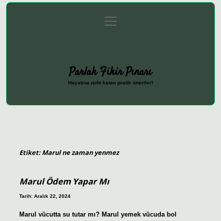
menüyü
Anasayfa
Gizlilik Politikası
Yasal Uyarı
aç
Hakkımızda
Parlak Fikir Pınarı
Hayatına ışıltı katan pratik öneriler!
Etiket:
Marul ne zaman yenmez
Marul Ödem Yapar Mı
Tarih: Aralık 22, 2024
Marul vücutta su tutar mı? Marul yemek vücuda bol