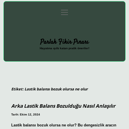
menüyü
Anasayfa
Gizlilik Politikası
Yasal Uyarı
aç
Hakkımızda
Parlak Fikir Pınarı
Hayatına ışıltı katan pratik öneriler!
Etiket:
Lastik balansı bozuk olursa ne olur
Arka Lastik Balans Bozulduğu Nasıl Anlaşılır
Tarih: Ekim 12, 2024
Lastik balansı bozuk olursa ne olur? Bu dengesizlik aracın