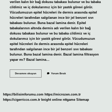
verilen kalın bir bağ dokusu tabakası bulunur ve bu tabaka
cildimiz ve iç dokularımız için bir yastık görevi görür.
Vücudumuzun epitel hücreleri ile dermis arasında epitel
hücreleri tarafından salgılanan ince bir jel benzeri sıvı
tabakası bulunur. Buna bazal lamina denir. Epitel
tabakalarının altında dermis adı verilen kalın bir bağ
dokusu tabakası bulunur ve bu tabaka cildimiz ve iç
dokularımız için bir yastık görevi görür. Vücudumuzun
epitel hücreleri ile dermis arasında epitel hücreleri
tarafından salgılanan ince bir jel benzeri sıvı tabakası
bulunur. Buna bazal lamina denir. Bazal lamina filtrasyon
yapar mı? Bazal lamina…
Bazal
Devamını okuyun
Yorum Bırak
Lamina
Nedir
Histoloji
https://bilisimforumu.com
https://microzen.com.tr
https://cigerricco.com.tr
knight online
nttgame
Sitemap