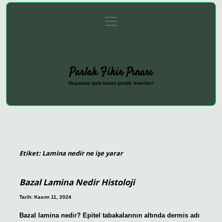
menüyü
Anasayfa
Gizlilik Politikası
Yasal Uyarı
aç
Hakkımızda
Parlak Fikir Pınarı
Hayatına ışıltı katan pratik öneriler!
Etiket:
Lamina nedir ne işe yarar
Bazal Lamina Nedir Histoloji
Tarih: Kasım 11, 2024
Bazal lamina nedir? Epitel tabakalarının altında dermis adı