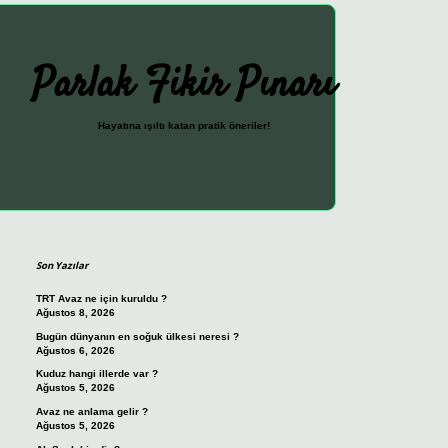
Parlak Fikir Pınarı
Hayatına ışıltı katan pratik öneriler!
Sidebar
ilbet güncel giriş adresi
vdcasin
Son Yazılar
TRT Avaz ne için kuruldu ?
Ağustos 8, 2026
Bugün dünyanın en soğuk ülkesi neresi ?
Ağustos 6, 2026
Kuduz hangi illerde var ?
Ağustos 5, 2026
Avaz ne anlama gelir ?
Ağustos 5, 2026