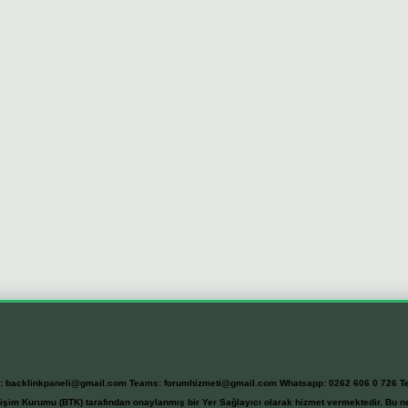
l:
backlinkpaneli@gmail.com
Teams:
forumhizmeti@gmail.com
Whatsapp: 0262 606 0 726
T
etişim Kurumu (BTK) tarafından onaylanmış bir Yer Sağlayıcı olarak hizmet vermektedir. Bu ne