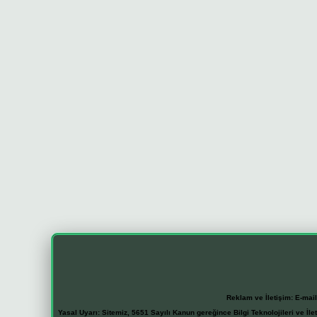
Reklam ve İletişim:
E-mai
Yasal Uyarı:
Sitemiz, 5651 Sayılı Kanun gereğince Bilgi Teknolojileri ve İl