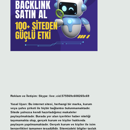
Reklam ve İletişim:
Skype: live:.cid.575569c608265c69
Yasal Uyarı:
Bu internet sitesi, herhangi bir marka, kurum
veya şahıs şirketi ile hiçbir bağlantısı bulunmamaktadır.
Sitede yalnızca kendi hazırladığımız makaleler
paylaşılmaktadır. Burada yer alan içerikler haber niteliği
taşımamakta olup, gerçek kurum ve kişiler hakkında
paylaşım yapılmamaktadır. Gerçek kurum ve kişiler ile isim
benzerlikleri tamamen tesadüfidir. Sitemizdeki bilgiler taslak