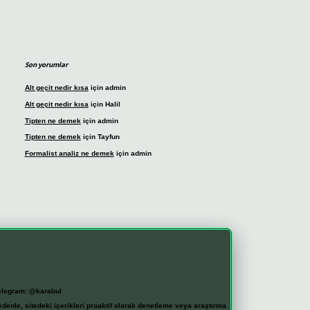
Son yorumlar
Alt geçit nedir kısa
için
admin
Alt geçit nedir kısa
için
Halil
Tipten ne demek
için
admin
Tipten ne demek
için
Tayfun
Formalist analiz ne demek
için
admin
elegram: @karabul
denle, sitedeki içerikleri proaktif olarak denetleme veya araştırma