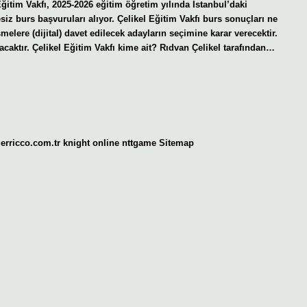
Eğitim Vakfı, 2025-2026 eğitim öğretim yılında İstanbul’daki
z burs başvuruları alıyor. Çelikel Eğitim Vakfı burs sonuçları ne
lere (dijital) davet edilecek adayların seçimine karar verecektir.
caktır. Çelikel Eğitim Vakfı kime ait? Rıdvan Çelikel tarafından…
gerricco.com.tr
knight online
nttgame
Sitemap