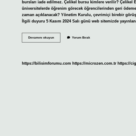
bursları iade edilmez. Çelikel bursu kimlere verilir? Çelikel 
üniversitelerde öğrenim görecek öğrencilerinden geri ödemesi
zaman açıklanacak? Yönetim Kurulu, çevrimiçi birebir görüşme
İlgili duyuru 5 Kasım 2024 Salı günü web sitemizde yayınlana
Çelikel
Devamını okuyun
Yorum Bırak
Vakfı
Bursu
Kaç
Tl
https://bilisimforumu.com
https://microzen.com.tr
https://ci