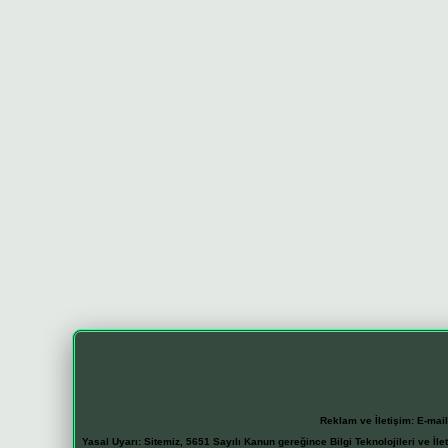
Reklam ve İletişim:
E-mai
Yasal Uyarı:
Sitemiz, 5651 Sayılı Kanun gereğince Bilgi Teknolojileri ve İl