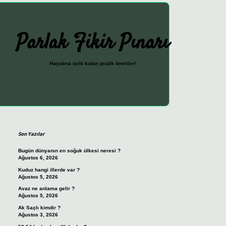
Parlak Fikir Pınarı
Hayatına ışıltı katan pratik öneriler!
Sidebar
ilbet güncel giriş adresi
vdcasi
Son Yazılar
Bugün dünyanın en soğuk ülkesi neresi ?
Ağustos 6, 2026
Kuduz hangi illerde var ?
Ağustos 5, 2026
Avaz ne anlama gelir ?
Ağustos 5, 2026
Ak Saçlı kimdir ?
Ağustos 3, 2026