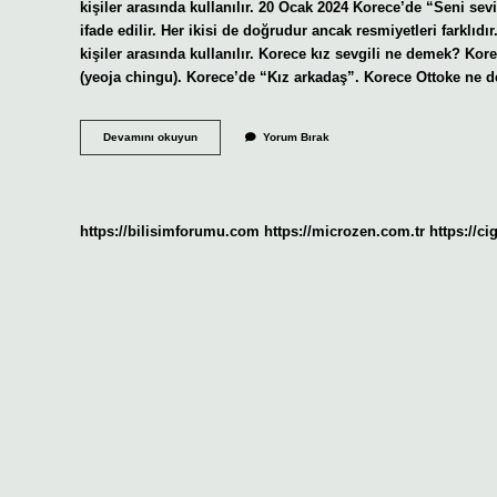
kişiler arasında kullanılır. 20 Ocak 2024 Korece’de “Sen
ifade edilir. Her ikisi de doğrudur ancak resmiyetleri farklıdı
kişiler arasında kullanılır. Korece kız sevgili ne demek? K
(yeoja chingu). Korece’de “Kız arkadaş”. Korece Ottoke ne
Kore
Devamını okuyun
Yorum Bırak
Aşkım
Ne
Demek
https://bilisimforumu.com
https://microzen.com.tr
https://ci