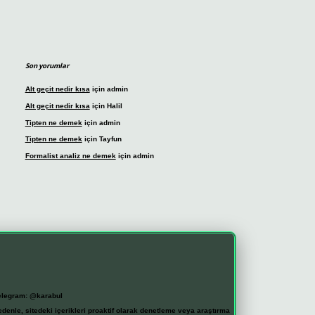
Son yorumlar
Alt geçit nedir kısa
için
admin
Alt geçit nedir kısa
için
Halil
Tipten ne demek
için
admin
Tipten ne demek
için
Tayfun
Formalist analiz ne demek
için
admin
elegram: @karabul
denle, sitedeki içerikleri proaktif olarak denetleme veya araştırma