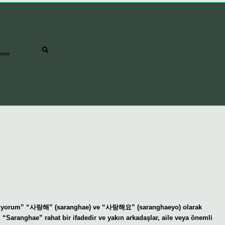
ızda
seviyorum” “사랑해” (saranghae) ve “사랑해요” (saranghaeyo) olarak
r. “Saranghae” rahat bir ifadedir ve yakın arkadaşlar, aile veya önemli