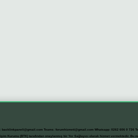
l:
backlinkpaneli@gmail.com
Teams:
forumhizmeti@gmail.com
Whatsapp: 0262 606 0 726
T
etişim Kurumu (BTK) tarafından onaylanmış bir Yer Sağlayıcı olarak hizmet vermektedir. Bu ne