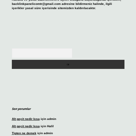
backlinkpanelicomtr@gmail.com
adresine bildirmeniz halinde, ilgili
içerikler yasal süre içerisinde sitemizden kaldırılacaktır.
Arama
Son yorumlar
Alt geçit nedir kısa
için
admin
Alt geçit nedir kısa
için
Halil
Tipten ne demek
için
admin