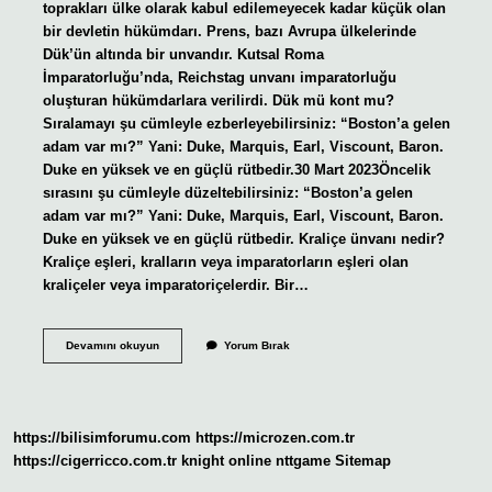
toprakları ülke olarak kabul edilemeyecek kadar küçük olan
bir devletin hükümdarı. Prens, bazı Avrupa ülkelerinde
Dük’ün altında bir unvandır. Kutsal Roma
İmparatorluğu’nda, Reichstag unvanı imparatorluğu
oluşturan hükümdarlara verilirdi. Dük mü kont mu?
Sıralamayı şu cümleyle ezberleyebilirsiniz: “Boston’a gelen
adam var mı?” Yani: Duke, Marquis, Earl, Viscount, Baron.
Duke en yüksek ve en güçlü rütbedir.30 Mart 2023Öncelik
sırasını şu cümleyle düzeltebilirsiniz: “Boston’a gelen
adam var mı?” Yani: Duke, Marquis, Earl, Viscount, Baron.
Duke en yüksek ve en güçlü rütbedir. Kraliçe ünvanı nedir?
Kraliçe eşleri, kralların veya imparatorların eşleri olan
kraliçeler veya imparatoriçelerdir. Bir…
Kralın
Devamını okuyun
Yorum Bırak
Kızına
Ne
Ad
Verilir
https://bilisimforumu.com
https://microzen.com.tr
https://cigerricco.com.tr
knight online
nttgame
Sitemap