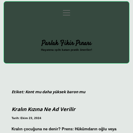
menüyü
Anasayfa
Gizlilik Politikası
Yasal Uyarı
aç
Hakkımızda
Parlak Fikir Pınarı
Hayatına ışıltı katan pratik öneriler!
Etiket:
Kont mu daha yüksek baron mu
Kralın Kızına Ne Ad Verilir
Tarih: Ekim 23, 2024
Kralın çocuğuna ne denir? Prens: Hükümdarın oğlu veya