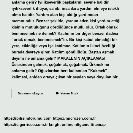
anlama gelir? İyilikseverlik başkalarını sevme halidir,
iyilikseverlik ihtiyaç sahibi insanlara yardım etmeye istekli
olma halidir. Yardım alan kişi aldığı yardımdan
memnundur. Benzer şekilde, yardım eden kişi yardım ettiği
kişinin mutluluğunu gördüğünde mutlu olur. Ortak olmak
benimsemek ne demek? Katılımın bir diğer benzer ifadesi
“ortak olmak, benimsemek”tir. Bir kişi kabul etmediği bir
yere, etkinliğe veya işe katılmaz. Katılımın ikinci özelliği
burada devreye girer. Katılım gönüllüdür. Baştan aşmak
deyimi ne anlama gelir? MAKALENİN AÇIKLAMASI:
Üstesinden gelmek, çoğalmak, çoğalmak. Ürkmek ne
anlama gelir? Oğuzlardan beri kullanılan “Kukmek”
kelimesi, aniden ortaya çıkan bir şeyden veya duyulan bir…
Birini
Devamını okuyun
Yorum Bırak
Benimsemek
Ne
Anlama
Gelir
https://bilisimforumu.com
https://microzen.com.tr
https://cigerricco.com.tr
knight online
nttgame
Sitemap