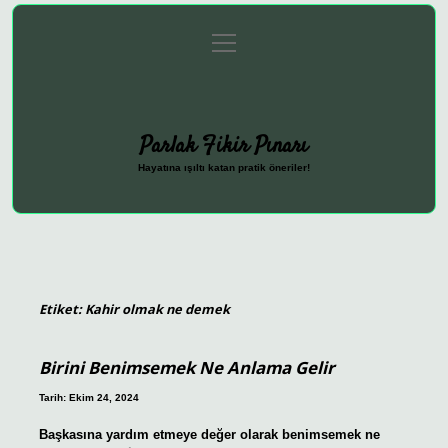
menüyü
Anasayfa
Gizlilik Politikası
Yasal Uyarı
aç
Hakkımızda
Parlak Fikir Pınarı
Hayatına ışıltı katan pratik öneriler!
Etiket:
Kahir olmak ne demek
Birini Benimsemek Ne Anlama Gelir
Tarih: Ekim 24, 2024
Başkasına yardım etmeye değer olarak benimsemek ne