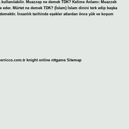
da kullanılabilir. Muazzep ne demek TDK? Kelime Anlamı: Muazzeb
de eder. Mürtet ne demek TDK? (İslam) İslam dinini terk edip başka
mektir. İnsanlık tarihinde eşekler atlardan önce yük ve koşum
gerricco.com.tr
knight online
nttgame
Sitemap