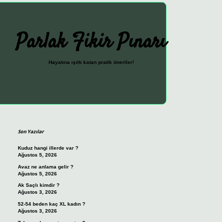
Parlak Fikir Pınarı
Hayatına ışıltı katan pratik öneriler!
Sidebar
ilbet güncel giriş adre
Son Yazılar
Kuduz hangi illerde var ?
Ağustos 5, 2026
Avaz ne anlama gelir ?
Ağustos 5, 2026
Ak Saçlı kimdir ?
Ağustos 3, 2026
52-54 beden kaç XL kadın ?
Ağustos 3, 2026