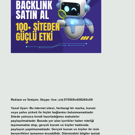
Reklam ve İletişim:
Skype: live:.cid.575569c608265c69
Yasal Uyarı:
Bu internet sitesi, herhangi bir marka, kurum
veya şahıs şirketi ile hiçbir bağlantısı bulunmamaktadır.
Sitede yalnızca kendi hazırladığımız makaleler
paylaşılmaktadır. Burada yer alan içerikler haber niteliği
taşımamakta olup, gerçek kurum ve kişiler hakkında
paylaşım yapılmamaktadır. Gerçek kurum ve kişiler ile isim
benzerlikleri tamamen tesadüfidir. Sitemizdeki bilgiler taslak