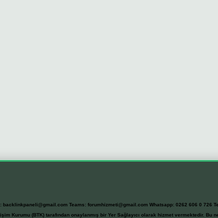
l:
backlinkpaneli@gmail.com
Teams:
forumhizmeti@gmail.com
Whatsapp: 0262 606 0 726
T
etişim Kurumu (BTK) tarafından onaylanmış bir Yer Sağlayıcı olarak hizmet vermektedir. Bu ne