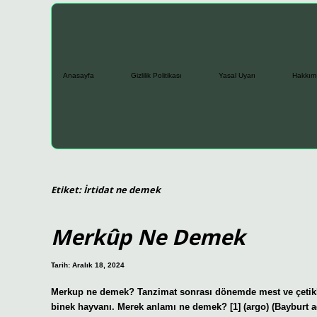
Anasayfa
Gizlilik Politikası
Yasal Uyarı
Hakkım
Etiket:
İrtidat ne demek
Merkûp Ne Demek
Tarih: Aralık 18, 2024
Merkup ne demek? Tanzimat sonrası dönemde mest ve çetikler
binek hayvanı. Merek anlamı ne demek? [1] (argo) (Bayburt ağzı