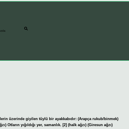
ızda
in üzerinde giyilen tüylü bir ayakkabıdır: (Arapça rukub/binmek)
) Otların yığıldığı yer, samanlık. [2] (halk ağzı) (Giresun ağzı)