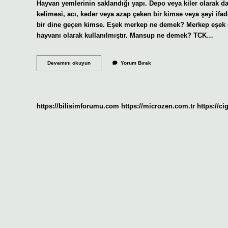
Hayvan yemlerinin saklandığı yapı. Depo veya kiler olarak 
kelimesi, acı, keder veya azap çeken bir kimse veya şeyi ifa
bir dine geçen kimse. Eşek merkep ne demek? Merkep eşek de
hayvanı olarak kullanılmıştır. Mansup ne demek? TCK…
Merkûp
Devamını okuyun
Yorum Bırak
Ne
Demek
https://bilisimforumu.com
https://microzen.com.tr
https://ci