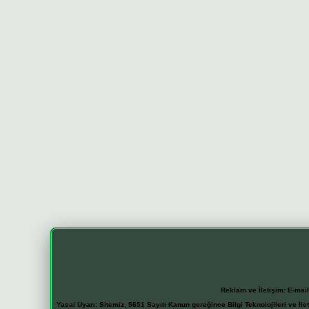
Reklam ve İletişim:
E-mai
Yasal Uyarı:
Sitemiz, 5651 Sayılı Kanun gereğince Bilgi Teknolojileri ve İl