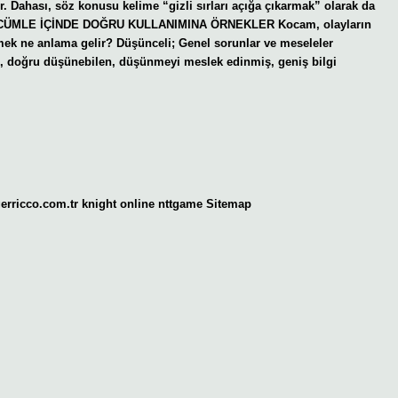
. Dahası, söz konusu kelime “gizli sırları açığa çıkarmak” olarak da
İNİN CÜMLE İÇİNDE DOĞRU KULLANIMINA ÖRNEKLER Kocam, olayların
mek ne anlama gelir? Düşünceli; Genel sorunlar ve meseleler
n, doğru düşünebilen, düşünmeyi meslek edinmiş, geniş bilgi
gerricco.com.tr
knight online
nttgame
Sitemap