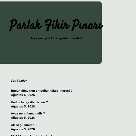
Parlak Fikir Pınarı
Hayatına ışıltı katan pratik öneriler!
Sidebar
ilbet güncel giriş adresi
vdcasino giriş
betexper giriş
Son Yazılar
Bugün dünyanın en soğuk ülkesi neresi ?
Ağustos 6, 2026
Kuduz hangi illerde var ?
Ağustos 5, 2026
Avaz ne anlama gelir ?
Ağustos 5, 2026
Ak Saçlı kimdir ?
Ağustos 3, 2026