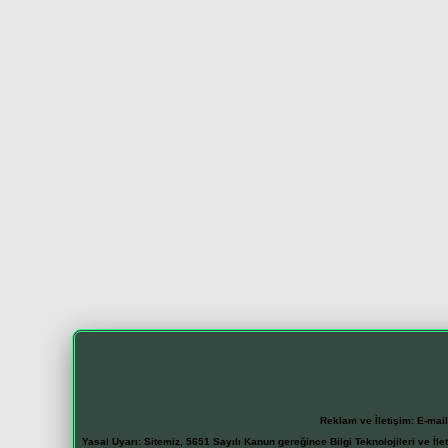
Reklam ve İletişim:
E-mai
Yasal Uyarı:
Sitemiz, 5651 Sayılı Kanun gereğince Bilgi Teknolojileri ve İl