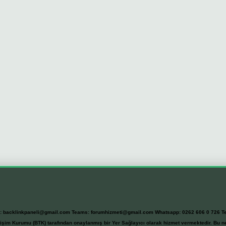
l:
backlinkpaneli@gmail.com
Teams:
forumhizmeti@gmail.com
Whatsapp: 0262 606 0 726
T
etişim Kurumu (BTK) tarafından onaylanmış bir Yer Sağlayıcı olarak hizmet vermektedir. Bu ne