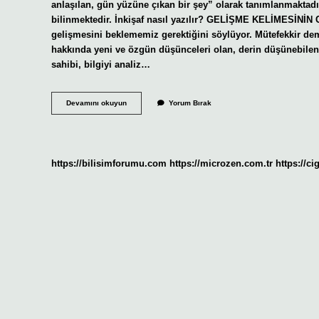
anlaşılan, gün yüzüne çıkan bir şey” olarak tanımlanmaktadır
bilinmektedir. İnkişaf nasıl yazılır? GELİŞME KELİMES
gelişmesini beklememiz gerektiğini söylüyor. Mütefekkir de
hakkında yeni ve özgün düşünceleri olan, derin düşünebile
sahibi, bilgiyi analiz…
Inkişaf
Devamını okuyun
Yorum Bırak
Nedir
Ne
Anlama
Gelir
https://bilisimforumu.com
https://microzen.com.tr
https://ci