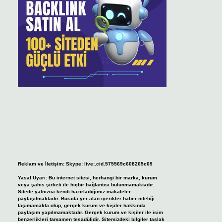
Reklam ve İletişim:
Skype: live:.cid.575569c608265c69
Yasal Uyarı:
Bu internet sitesi, herhangi bir marka, kurum
veya şahıs şirketi ile hiçbir bağlantısı bulunmamaktadır.
Sitede yalnızca kendi hazırladığımız makaleler
paylaşılmaktadır. Burada yer alan içerikler haber niteliği
taşımamakta olup, gerçek kurum ve kişiler hakkında
paylaşım yapılmamaktadır. Gerçek kurum ve kişiler ile isim
benzerlikleri tamamen tesadüfidir. Sitemizdeki bilgiler taslak