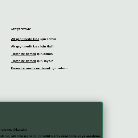
Son yorumlar
Alt geçit nedir kısa
için
admin
Alt geçit nedir kısa
için
Halil
Tipten ne demek
için
admin
Tipten ne demek
için
Tayfun
Formalist analiz ne demek
için
admin
elegram: @karabul
denle, sitedeki içerikleri proaktif olarak denetleme veya araştırma