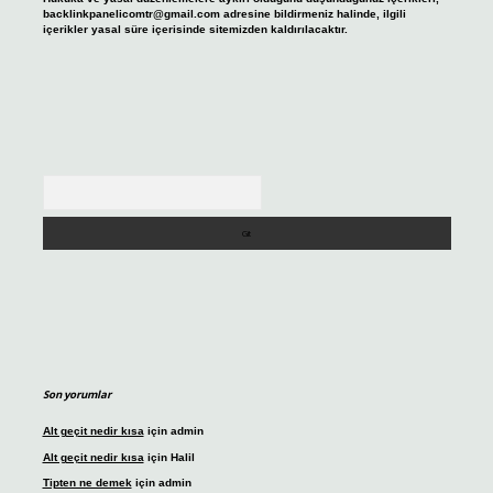
backlinkpanelicomtr@gmail.com
adresine bildirmeniz halinde, ilgili
içerikler yasal süre içerisinde sitemizden kaldırılacaktır.
Arama
Son yorumlar
Alt geçit nedir kısa
için
admin
Alt geçit nedir kısa
için
Halil
Tipten ne demek
için
admin