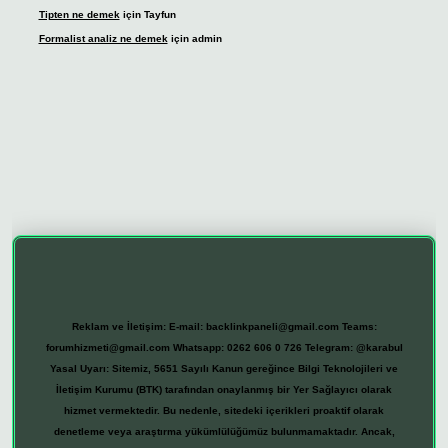
Tipten ne demek
için
Tayfun
Formalist analiz ne demek
için
admin
etexper giriş
Reklam ve İletişim:
E-mail:
backlinkpaneli@gmail.com
Teams:
forumhizmeti@gmail.com
Whatsapp: 0262 606 0 726
Telegram: @karabul
Yasal Uyarı:
Sitemiz, 5651 Sayılı Kanun gereğince Bilgi Teknolojileri ve
İletişim Kurumu (BTK) tarafından onaylanmış bir Yer Sağlayıcı olarak
hizmet vermektedir. Bu nedenle, sitedeki içerikleri proaktif olarak
denetleme veya araştırma yükümlülüğümüz bulunmamaktadır. Ancak,