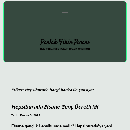
menüyü
Anasayfa
Gizlilik Politikası
Yasal Uyarı
aç
Hakkımızda
Parlak Fikir Pınarı
Hayatına ışıltı katan pratik öneriler!
Etiket:
Hepsiburada hangi banka ile çalışıyor
Hepsiburada Efsane Genç Ücretli Mi
Tarih: Kasım 5, 2024
Efsane gençlik Hepsiburada nedir? Hepsiburada’ya yeni