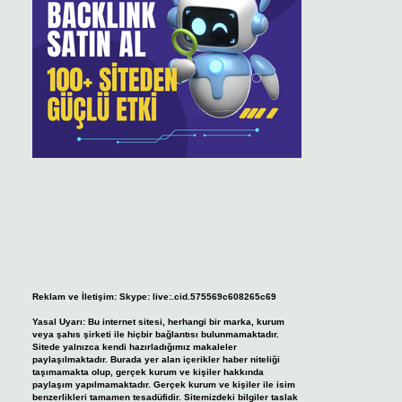
Reklam ve İletişim:
Skype: live:.cid.575569c608265c69
Yasal Uyarı:
Bu internet sitesi, herhangi bir marka, kurum
veya şahıs şirketi ile hiçbir bağlantısı bulunmamaktadır.
Sitede yalnızca kendi hazırladığımız makaleler
paylaşılmaktadır. Burada yer alan içerikler haber niteliği
taşımamakta olup, gerçek kurum ve kişiler hakkında
paylaşım yapılmamaktadır. Gerçek kurum ve kişiler ile isim
benzerlikleri tamamen tesadüfidir. Sitemizdeki bilgiler taslak