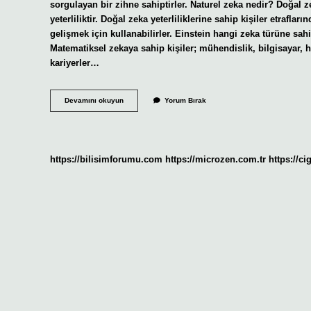
sorgulayan bir zihne sahiptirler. Naturel zeka nedir? Doğal 
yeterliliktir. Doğal zeka yeterliliklerine sahip kişiler etrafla
gelişmek için kullanabilirler. Einstein hangi zeka türüne sahip
Matematiksel zekaya sahip kişiler; mühendislik, bilgisayar, h
kariyerler…
Natüralist
Devamını okuyun
Yorum Bırak
Zeka
Ne
Demek
https://bilisimforumu.com
https://microzen.com.tr
https://ci