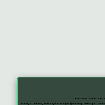
Reklam ve İletişim:
E-mai
Yasal Uyarı:
Sitemiz, 5651 Sayılı Kanun gereğince Bilgi Teknolojileri ve İl