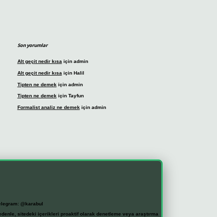
Son yorumlar
Alt geçit nedir kısa
için
admin
Alt geçit nedir kısa
için
Halil
Tipten ne demek
için
admin
Tipten ne demek
için
Tayfun
Formalist analiz ne demek
için
admin
elegram: @karabul
denle, sitedeki içerikleri proaktif olarak denetleme veya araştırma