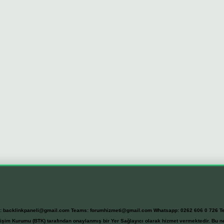
l:
backlinkpaneli@gmail.com
Teams:
forumhizmeti@gmail.com
Whatsapp: 0262 606 0 726
T
etişim Kurumu (BTK) tarafından onaylanmış bir Yer Sağlayıcı olarak hizmet vermektedir. Bu ne