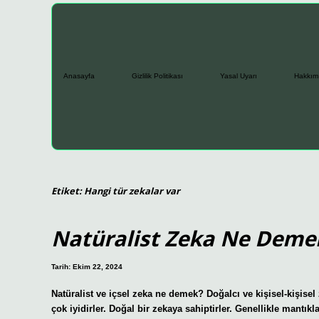
Anasayfa
Gizlilik Politikası
Yasal Uyarı
Hakkım
Etiket:
Hangi tür zekalar var
Natüralist Zeka Ne Deme
Tarih: Ekim 22, 2024
Natüralist ve içsel zeka ne demek? Doğalcı ve kişisel-kişisel
çok iyidirler. Doğal bir zekaya sahiptirler. Genellikle mantı