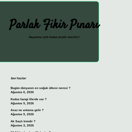
Parlak Fikir Pınarı
Hayatına ışıltı katan pratik öneriler!
Sidebar
ilbet güncel giriş adresi
vdcasin
Son Yazılar
Bugün dünyanın en soğuk ülkesi neresi ?
Ağustos 6, 2026
Kuduz hangi illerde var ?
Ağustos 5, 2026
Avaz ne anlama gelir ?
Ağustos 5, 2026
Ak Saçlı kimdir ?
Ağustos 3, 2026