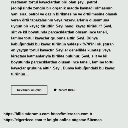
rastlanan tortul kayaçlardan biri olan şeyl, petrol
jeolojisinde zengin bir organik madde kaynağı olmasının
yanı sıra, petrol ve gazın birikmesine ve örtülmesine olanak
veren örtü tabakalarının veya rezervuarların oluşumuna
uygun bir kayaç türüdür. Şeyl hangi kayaç türüdür? Şeyl,
silt ve kil boyutunda parçacıklardan oluşan ince taneli,
lamine tortul kayaçlar grubuna aittir. Şeyl, Dünya
kabuğundaki bu kayaç türünün yaklaşık %70’ini oluşturan
en yaygın tortul kayaçtır. Şeyller genellikle kumtaşı veya
kireçtaşı katmanlarıyla birlikte bulunur. Şeyl, silt ve kil
boyutunda parçacıklardan oluşan ince taneli, lamine tortul
kayaçlar grubuna aittir. Şeyl, Dünya kabuğundaki bu kayaç
türünün…
Şeyl
Devamını okuyun
Yorum Bırak
Nedir
Jeoloji
https://bilisimforumu.com
https://microzen.com.tr
https://cigerricco.com.tr
knight online
nttgame
Sitemap