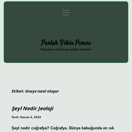
menüyü
Anasayfa
Gizlilik Politikası
Yasal Uyarı
aç
Hakkımızda
Parlak Fikir Pınarı
Hayatına ışıltı katan pratik öneriler!
Etiket:
Gnays nasıl oluşur
Şeyl Nedir Jeoloji
Tarih: Kasım 4, 2024
Şeyl nedir coğrafya? Coğrafya. Dünya kabuğunda en sık