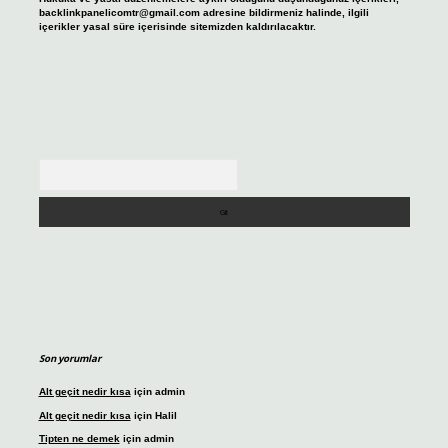
backlinkpanelicomtr@gmail.com
adresine bildirmeniz halinde, ilgili
içerikler yasal süre içerisinde sitemizden kaldırılacaktır.
Arama
Son yorumlar
Alt geçit nedir kısa
için
admin
Alt geçit nedir kısa
için
Halil
Tipten ne demek
için
admin