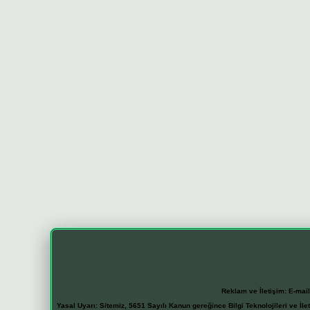
Reklam ve İletişim:
E-mai
Yasal Uyarı:
Sitemiz, 5651 Sayılı Kanun gereğince Bilgi Teknolojileri ve İl