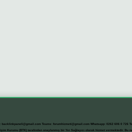
l:
backlinkpaneli@gmail.com
Teams:
forumhizmeti@gmail.com
Whatsapp: 0262 606 0 726
T
etişim Kurumu (BTK) tarafından onaylanmış bir Yer Sağlayıcı olarak hizmet vermektedir. Bu ne