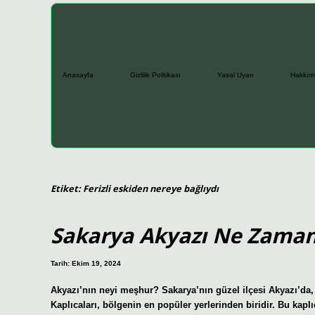
Anasayfa
Gizlilik Politikası
Yasal Uyarı
Hakkım
Etiket:
Ferizli eskiden nereye bağlıydı
Sakarya Akyazı Ne Zaman
Tarih: Ekim 19, 2024
Akyazı’nın neyi meşhur? Sakarya’nın güzel ilçesi Akyazı’da
Kaplıcaları, bölgenin en popüler yerlerinden biridir. Bu kapl