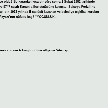
lçe oldu? Bu karardan kısa bir süre sonra 1 Şubat 1982 tarihinde
 ve 5747 sayılı Kanunla ilçe statüsüne kavuştu. Sakarya Ferizli ne
lıdır. 1973 yılında il statüsü kazanan ve belediye teşkilatı kurulan
ur. Akyazı’nın nüfusu kaç? “YOĞUNLUK…
gerricco.com.tr
knight online
nttgame
Sitemap