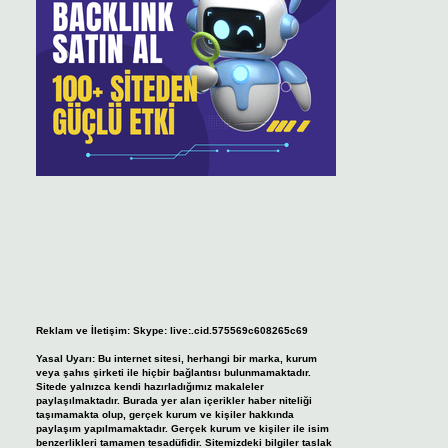
Reklam ve İletişim:
Skype: live:.cid.575569c608265c69
Yasal Uyarı:
Bu internet sitesi, herhangi bir marka, kurum
veya şahıs şirketi ile hiçbir bağlantısı bulunmamaktadır.
Sitede yalnızca kendi hazırladığımız makaleler
paylaşılmaktadır. Burada yer alan içerikler haber niteliği
taşımamakta olup, gerçek kurum ve kişiler hakkında
paylaşım yapılmamaktadır. Gerçek kurum ve kişiler ile isim
benzerlikleri tamamen tesadüfidir. Sitemizdeki bilgiler taslak