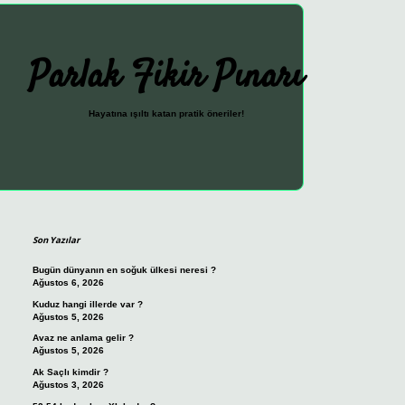
Parlak Fikir Pınarı
Hayatına ışıltı katan pratik öneriler!
Sidebar
ilbet güncel giriş adresi
vdcasi
Son Yazılar
Bugün dünyanın en soğuk ülkesi neresi ?
Ağustos 6, 2026
Kuduz hangi illerde var ?
Ağustos 5, 2026
Avaz ne anlama gelir ?
Ağustos 5, 2026
Ak Saçlı kimdir ?
Ağustos 3, 2026