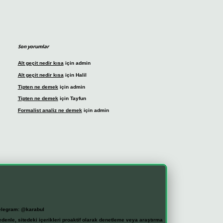
Son yorumlar
Alt geçit nedir kısa
için
admin
Alt geçit nedir kısa
için
Halil
Tipten ne demek
için
admin
Tipten ne demek
için
Tayfun
Formalist analiz ne demek
için
admin
elegram: @karabul
denle, sitedeki içerikleri proaktif olarak denetleme veya araştırma