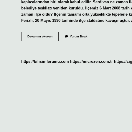
kaplıcalarından biri olarak kabul edilir. Serdivan ne zaman i
belediye teşkilatı yeniden kuruldu. İlçemiz 6 Mart 2008 tarih
zaman ilçe oldu? İlçenin tamamı orta yükseklikte tepelerle kap
Ferizli, 20 Mayıs 1990 tarihinde ilçe statüsüne kavuşmuşt
Sakarya
Devamını okuyun
Yorum Bırak
Akyazı
Ne
Zaman
Ilçe
Oldu
https://bilisimforumu.com
https://microzen.com.tr
https://ci