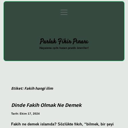
menüyü
Anasayfa
Gizlilik Politikası
Yasal Uyarı
aç
Hakkımızda
Parlak Fikir Pınarı
Hayatına ışıltı katan pratik öneriler!
Etiket:
Fakih hangi ilim
Dinde Fakih Olmak Ne Demek
Tarih: Ekim 17, 2024
Fakih ne demek islamda? Sözlükte fıkıh, “bilmek, bir şeyi