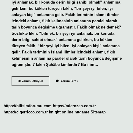
iyi anlamak, bir konuda derin bilgi sahibi olmak” anlamına
gelirken, bu kökten türeyen fakîh, “bir şeyi iyi bilen, iyi
anlayan kişi” anlamına gelir. Fakih teriminin İslami ilimler
içindeki anlamı, fıkıh kelimesinin anlamına paralel olarak
tarih boyunca değişime uğramıştır. Fakih olmak ne demek?
Sözlükte fıkıh, “bilmek, bir şeyi iyi anlamak, bir konuda
derin bilgi sahibi olmak” anlamına gelirken, bu kökten
türeyen fakîh, “bir şeyi iyi bilen, iyi anlayan kişi” anlamına
gelir. Fakih teriminin İslami ilimler içindeki anlamı, fıkıh
kelimesinin anlamına paralel olarak tarih boyunca değişime
uğramıştır. 7 fakih Şahâbe kimlerdir? Bu ilim…
Dinde
Devamını okuyun
Yorum Bırak
Fakih
Olmak
Ne
Demek
https://bilisimforumu.com
https://microzen.com.tr
https://cigerricco.com.tr
knight online
nttgame
Sitemap