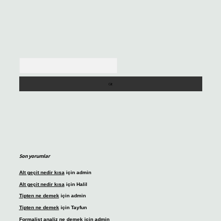
Arama
Son yorumlar
Alt geçit nedir kısa
için
admin
Alt geçit nedir kısa
için
Halil
Tipten ne demek
için
admin
Tipten ne demek
için
Tayfun
Formalist analiz ne demek
için
admin