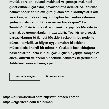
mutfak boruları, bulaşık makinesi ve çamaşır makinesi
giderlerindeki çatlaklar, havalandırma delikleri ve ısıtıcılar
hamamböceklerinin eve girdiği alanlardır. Mobilyaların altı
ve arkası, mutfak ve banyo dolapları hamamböceklerinin
yerleştiği alanlardır. Bir eve neden böcek girer? Ev
Temizliği: Evin içinde düzenli temizlik yapmak böceklerin
barınak ve üreme alanlarını azaltabilir. Toz, kir ve yiyecek
parçacıklarının birikmesi böcekleri çekebilir, bu nedenle
düzenli temizlik ve hijyen uygulamaları böceklerle
mücadelede önemli bir adımdır. Yatakta böcek olduğunu
nasıl anlarız? Tahta kurusu çok küçük bir yapıya sahiptir ve
ancak dikkatli ve özenli bir şekilde bakılarak keşfedilebilir.
Tahta kurusunu anlamaya yardımcı…
Temiz
Devamını okuyun
Yorum Bırak
Eve
Böcek
Girer
Mi
https://bilisimforumu.com
https://microzen.com.tr
https://cigerricco.com.tr
Sitemap