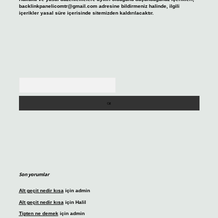
backlinkpanelicomtr@gmail.com
adresine bildirmeniz halinde, ilgili
içerikler yasal süre içerisinde sitemizden kaldırılacaktır.
Arama
Son yorumlar
Alt geçit nedir kısa
için
admin
Alt geçit nedir kısa
için
Halil
Tipten ne demek
için
admin