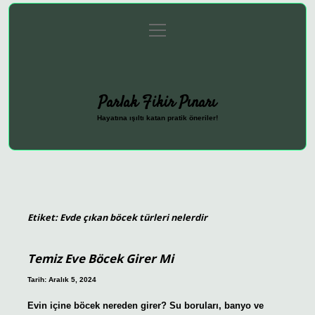
menüyü
Anasayfa
Gizlilik Politikası
Yasal Uyarı
aç
Hakkımızda
Parlak Fikir Pınarı
Hayatına ışıltı katan pratik öneriler!
Etiket:
Evde çıkan böcek türleri nelerdir
Temiz Eve Böcek Girer Mi
Tarih: Aralık 5, 2024
Evin içine böcek nereden girer? Su boruları, banyo ve