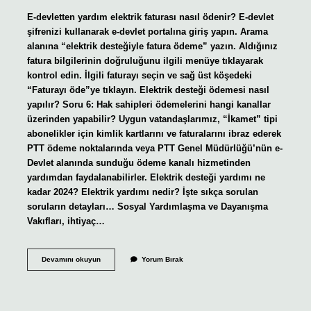
E-devletten yardım elektrik faturası nasıl ödenir? E-devlet
şifrenizi kullanarak e-devlet portalına giriş yapın. Arama
alanına “elektrik desteğiyle fatura ödeme” yazın. Aldığınız
fatura bilgilerinin doğruluğunu ilgili menüye tıklayarak
kontrol edin. İlgili faturayı seçin ve sağ üst köşedeki
“Faturayı öde”ye tıklayın. Elektrik desteği ödemesi nasıl
yapılır? Soru 6: Hak sahipleri ödemelerini hangi kanallar
üzerinden yapabilir? Uygun vatandaşlarımız, “İkamet” tipi
abonelikler için kimlik kartlarını ve faturalarını ibraz ederek
PTT ödeme noktalarında veya PTT Genel Müdürlüğü’nün e-
Devlet alanında sunduğu ödeme kanalı hizmetinden
yardımdan faydalanabilirler. Elektrik desteği yardımı ne
kadar 2024? Elektrik yardımı nedir? İşte sıkça sorulan
soruların detayları… Sosyal Yardımlaşma ve Dayanışma
Vakıfları, ihtiyaç…
E-
Devamını okuyun
Yorum Bırak
Devlet
Üzerinden
Elektrik
Yardımı
Ödemesi