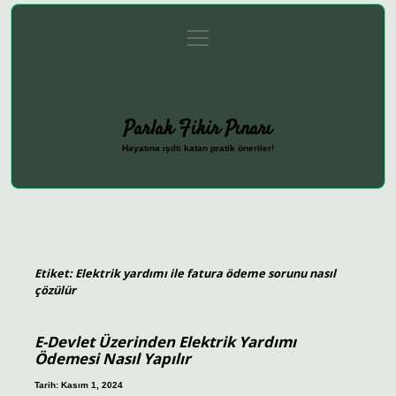
menüyü
Anasayfa
Gizlilik Politikası
Yasal Uyarı
aç
Hakkımızda
Parlak Fikir Pınarı
Hayatına ışıltı katan pratik öneriler!
Etiket:
Elektrik yardımı ile fatura ödeme sorunu nasıl
çözülür
E-Devlet Üzerinden Elektrik Yardımı
Ödemesi Nasıl Yapılır
Tarih: Kasım 1, 2024