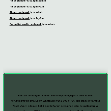
Alt geçit nedir kısa
için
admin
Alt geçit nedir kısa
için
Halil
Tipten ne demek
için
admin
Tipten ne demek
için
Tayfun
Formalist analiz ne demek
için
admin
etexper giriş
Reklam ve İletişim:
E-mail:
backlinkpaneli@gmail.com
Teams:
forumhizmeti@gmail.com
Whatsapp: 0262 606 0 726
Telegram: @karabul
Yasal Uyarı:
Sitemiz, 5651 Sayılı Kanun gereğince Bilgi Teknolojileri ve