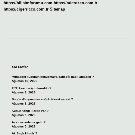
https://bilisimforumu.com
https://microzen.com.tr
Nasıl
Yapılır
https://cigerricco.com.tr
Sitemap
Sidebar
Son Yazılar
Muhabbet kuşunun konuşmaya çalıştığı nasıl anlaşılır ?
Ağustos 10, 2026
TRT Avaz ne için kuruldu ?
Ağustos 8, 2026
Bugün dünyanın en soğuk ülkesi neresi ?
Ağustos 6, 2026
Kuduz hangi illerde var ?
Ağustos 5, 2026
Avaz ne anlama gelir ?
Ağustos 5, 2026
Ak Saçlı kimdir ?