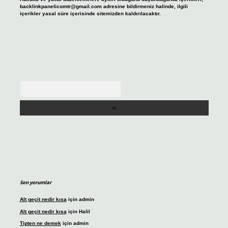
backlinkpanelicomtr@gmail.com
adresine bildirmeniz halinde, ilgili
içerikler yasal süre içerisinde sitemizden kaldırılacaktır.
Arama
Son yorumlar
Alt geçit nedir kısa
için
admin
Alt geçit nedir kısa
için
Halil
Tipten ne demek
için
admin