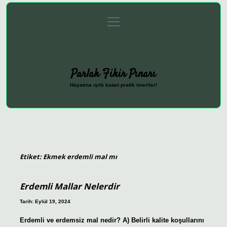
menüyü
Anasayfa
Gizlilik Politikası
Yasal Uyarı
aç
Hakkımızda
Parlak Fikir Pınarı
Hayatına ışıltı katan pratik öneriler!
Etiket:
Ekmek erdemli mal mı
Erdemli Mallar Nelerdir
Tarih: Eylül 19, 2024
Erdemli ve erdemsiz mal nedir? A) Belirli kalite koşullarını