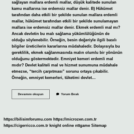
sağlayan mallara erdemli mallar, düşük kalitede sunulan
kamu mallarına ise erdemsiz mallar denir. B) Hükümet
tarafından daha etkili bir şekilde sunulan mallara erdemli
mallar, hükümet tarafından etkili bir şekilde sunulamayan
mallara ise erdemsiz mallar denir. Ekmek erdemli mal mı?
Ancak devletin bu malı sağlama yükümlülüğünün de
olduğu söylenebilir. Örneğin, besin değeriyle ilgili basılı
bilgiler üreticilerin kararlarına müdahaledir. Dolayısıyla bu
gereklilik, ekmek sağlanmasında malın olumlu bir yönünün
olduğunu göstermektedir. Emniyet kemeri erdemli mal
mıdır? Devlet kaliteli mal ve hizmet sunumuna müdahale
etmezse, “tercih çarpıtması” sorunu ortaya çıkabilir.
Örneğin, emniyet kemerleri, tüketimi devlet…
Erdemli
Devamını okuyun
Yorum Bırak
Mallar
Nelerdir
https://bilisimforumu.com
https://microzen.com.tr
https://cigerricco.com.tr
knight online
nttgame
Sitemap