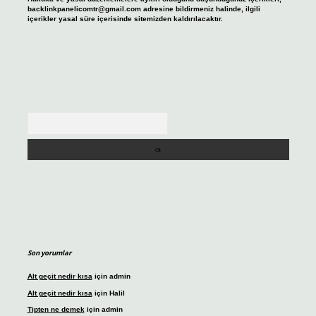
backlinkpanelicomtr@gmail.com
adresine bildirmeniz halinde, ilgili
içerikler yasal süre içerisinde sitemizden kaldırılacaktır.
Arama
Son yorumlar
Alt geçit nedir kısa
için
admin
Alt geçit nedir kısa
için
Halil
Tipten ne demek
için
admin