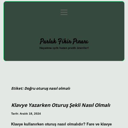
menüyü
Anasayfa
Gizlilik Politikası
Yasal Uyarı
aç
Hakkımızda
Parlak Fikir Pınarı
Hayatına ışıltı katan pratik öneriler!
Etiket:
Doğru oturuş nasıl olmalı
Klavye Yazarken Oturuş Şekli Nasıl Olmalı
Tarih: Aralık 18, 2024
Klavye kullanırken oturuş nasıl olmalıdır? Fare ve klavye