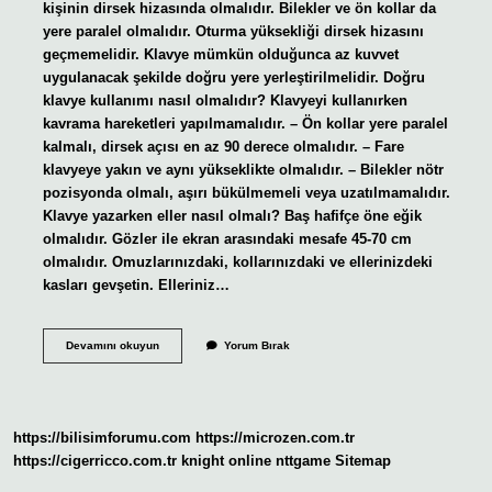
kişinin dirsek hizasında olmalıdır. Bilekler ve ön kollar da
yere paralel olmalıdır. Oturma yüksekliği dirsek hizasını
geçmemelidir. Klavye mümkün olduğunca az kuvvet
uygulanacak şekilde doğru yere yerleştirilmelidir. Doğru
klavye kullanımı nasıl olmalıdır? Klavyeyi kullanırken
kavrama hareketleri yapılmamalıdır. – Ön kollar yere paralel
kalmalı, dirsek açısı en az 90 derece olmalıdır. – Fare
klavyeye yakın ve aynı yükseklikte olmalıdır. – Bilekler nötr
pozisyonda olmalı, aşırı bükülmemeli veya uzatılmamalıdır.
Klavye yazarken eller nasıl olmalı? Baş hafifçe öne eğik
olmalıdır. Gözler ile ekran arasındaki mesafe 45-70 cm
olmalıdır. Omuzlarınızdaki, kollarınızdaki ve ellerinizdeki
kasları gevşetin. Elleriniz…
Klavye
Devamını okuyun
Yorum Bırak
Yazarken
Oturuş
Şekli
Nasıl
Olmalı
https://bilisimforumu.com
https://microzen.com.tr
https://cigerricco.com.tr
knight online
nttgame
Sitemap