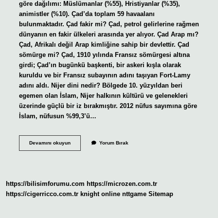
göre dağılımı: Müslümanlar (%55), Hristiyanlar (%35),
animistler (%10). Çad’da toplam 59 havaalanı
bulunmaktadır. Çad fakir mi? Çad, petrol gelirlerine rağmen
dünyanın en fakir ülkeleri arasında yer alıyor. Çad Arap mı?
Çad, Afrikalı değil Arap kimliğine sahip bir devlettir. Çad
sömürge mi? Çad, 1910 yılında Fransız sömürgesi altına
girdi; Çad’ın bugünkü başkenti, bir askeri kışla olarak
kuruldu ve bir Fransız subayının adını taşıyan Fort-Lamy
adını aldı. Nijer dini nedir? Bölgede 10. yüzyıldan beri
egemen olan İslam, Nijer halkının kültürü ve gelenekleri
üzerinde güçlü bir iz bırakmıştır. 2012 nüfus sayımına göre
İslam, nüfusun %99,3’ü…
Çad
Devamını okuyun
Yorum Bırak
Dini
Inancı
Nedir
https://bilisimforumu.com
https://microzen.com.tr
https://cigerricco.com.tr
knight online
nttgame
Sitemap