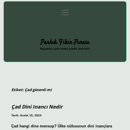
menüyü
Anasayfa
Gizlilik Politikası
Yasal Uyarı
aç
Hakkımızda
Parlak Fikir Pınarı
Hayatına ışıltı katan pratik öneriler!
Etiket:
Çad güvenli mi
Çad Dini Inancı Nedir
Tarih: Aralık 15, 2024
Çad hangi dine mensup? Ülke nüfusunun dini inançlara