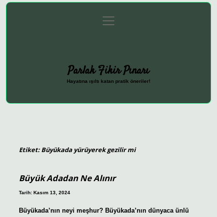
menüyü
Anasayfa
Gizlilik Politikası
Yasal Uyarı
aç
Hakkımızda
Parlak Fikir Pınarı
Hayatına ışıltı katan pratik öneriler!
Etiket:
Büyükada yürüyerek gezilir mi
Büyük Adadan Ne Alınır
Tarih: Kasım 13, 2024
Büyükada’nın neyi meşhur? Büyükada’nın dünyaca ünlü