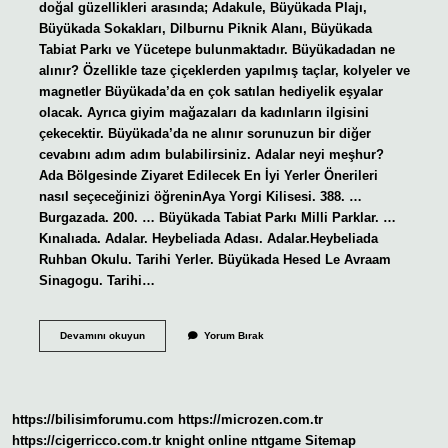
doğal güzellikleri arasında; Adakule, Büyükada Plajı,
Büyükada Sokakları, Dilburnu Piknik Alanı, Büyükada
Tabiat Parkı ve Yücetepe bulunmaktadır. Büyükadadan ne
alınır? Özellikle taze çiçeklerden yapılmış taçlar, kolyeler ve
magnetler Büyükada’da en çok satılan hediyelik eşyalar
olacak. Ayrıca giyim mağazaları da kadınların ilgisini
çekecektir. Büyükada’da ne alınır sorunuzun bir diğer
cevabını adım adım bulabilirsiniz. Adalar neyi meşhur?
Ada Bölgesinde Ziyaret Edilecek En İyi Yerler Önerileri
nasıl seçeceğinizi öğreninAya Yorgi Kilisesi. 388. …
Burgazada. 200. … Büyükada Tabiat Parkı Milli Parklar. …
Kınalıada. Adalar. Heybeliada Adası. Adalar.Heybeliada
Ruhban Okulu. Tarihi Yerler. Büyükada Hesed Le Avraam
Sinagogu. Tarihi…
Büyük
Devamını okuyun
Yorum Bırak
Adadan
Ne
Alınır
https://bilisimforumu.com
https://microzen.com.tr
https://cigerricco.com.tr
knight online
nttgame
Sitemap