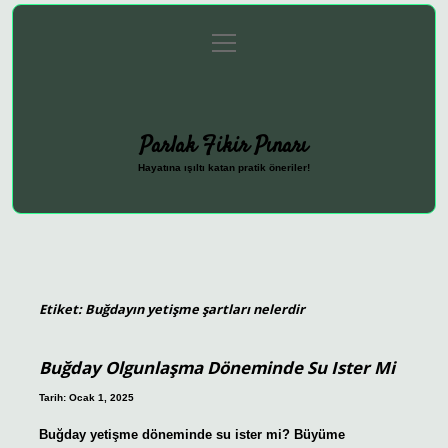
menüyü
Anasayfa
Gizlilik Politikası
Yasal Uyarı
aç
Hakkımızda
Parlak Fikir Pınarı
Hayatına ışıltı katan pratik öneriler!
Etiket:
Buğdayın yetişme şartları nelerdir
Buğday Olgunlaşma Döneminde Su Ister Mi
Tarih: Ocak 1, 2025
Buğday yetişme döneminde su ister mi? Büyüme