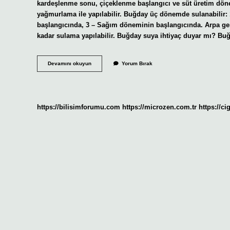
kardeşlenme sonu, çiçeklenme başlangıcı ve süt üretim dö
yağmurlama ile yapılabilir. Buğday üç dönemde sulanabili
başlangıcında, 3 – Sağım döneminin başlangıcında. Arpa ge
kadar sulama yapılabilir. Buğday suya ihtiyaç duyar mı? Buğ
Buğday
Devamını okuyun
Yorum Bırak
Olgunlaşma
Döneminde
Su
Ister
Mi
https://bilisimforumu.com
https://microzen.com.tr
https://ci