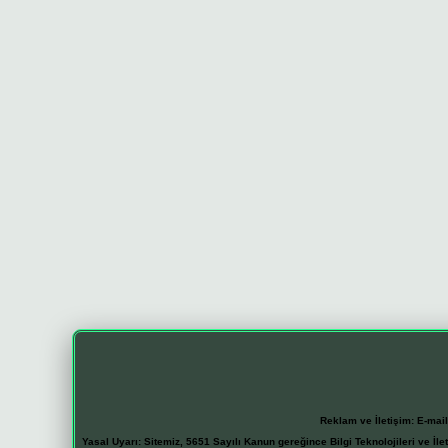
Reklam ve İletişim:
E-mai
Yasal Uyarı:
Sitemiz, 5651 Sayılı Kanun gereğince Bilgi Teknolojileri ve İl