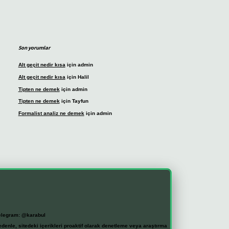
Son yorumlar
Alt geçit nedir kısa
için
admin
Alt geçit nedir kısa
için
Halil
Tipten ne demek
için
admin
Tipten ne demek
için
Tayfun
Formalist analiz ne demek
için
admin
elegram: @karabul
denle, sitedeki içerikleri proaktif olarak denetleme veya araştırma