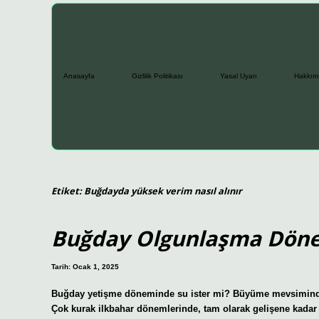
Anasayfa
Gizlilik Politikası
Yasal Uyarı
Hakkım
Etiket:
Buğdayda yüksek verim nasıl alınır
Buğday Olgunlaşma Dönem
Tarih: Ocak 1, 2025
Buğday yetişme döneminde su ister mi? Büyüme mevsiminde y
Çok kurak ilkbahar dönemlerinde, tam olarak gelişene kadar