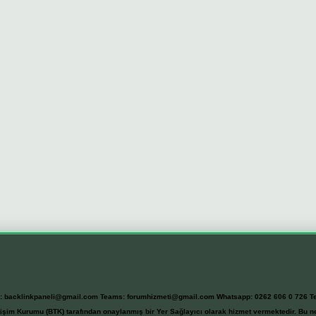
l:
backlinkpaneli@gmail.com
Teams:
forumhizmeti@gmail.com
Whatsapp: 0262 606 0 726
T
etişim Kurumu (BTK) tarafından onaylanmış bir Yer Sağlayıcı olarak hizmet vermektedir. Bu ne