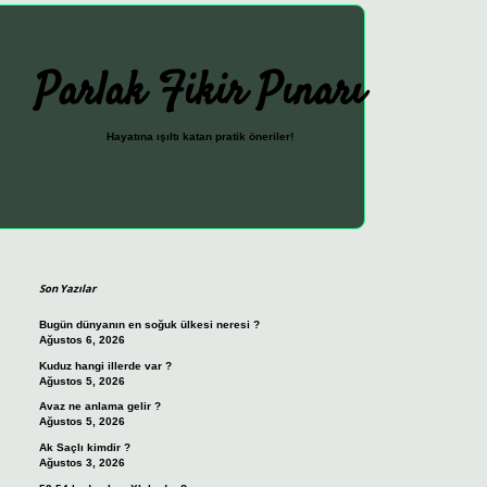
Parlak Fikir Pınarı
Hayatına ışıltı katan pratik öneriler!
Sidebar
ilbet güncel giriş adresi
vdcasino giriş
betexper giriş
Son Yazılar
Bugün dünyanın en soğuk ülkesi neresi ?
Ağustos 6, 2026
Kuduz hangi illerde var ?
Ağustos 5, 2026
Avaz ne anlama gelir ?
Ağustos 5, 2026
Ak Saçlı kimdir ?
Ağustos 3, 2026