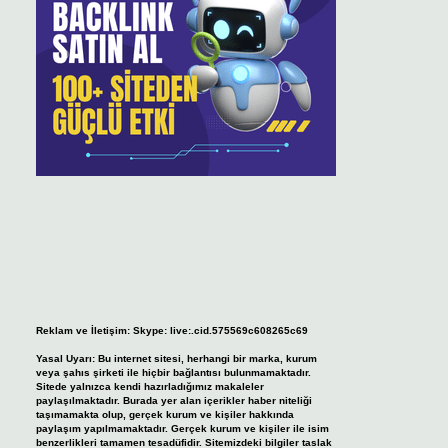
Reklam ve İletişim:
Skype: live:.cid.575569c608265c69
Yasal Uyarı:
Bu internet sitesi, herhangi bir marka, kurum
veya şahıs şirketi ile hiçbir bağlantısı bulunmamaktadır.
Sitede yalnızca kendi hazırladığımız makaleler
paylaşılmaktadır. Burada yer alan içerikler haber niteliği
taşımamakta olup, gerçek kurum ve kişiler hakkında
paylaşım yapılmamaktadır. Gerçek kurum ve kişiler ile isim
benzerlikleri tamamen tesadüfidir. Sitemizdeki bilgiler taslak