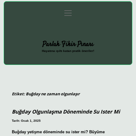
menüyü
Anasayfa
Gizlilik Politikası
Yasal Uyarı
aç
Hakkımızda
Parlak Fikir Pınarı
Hayatına ışıltı katan pratik öneriler!
Etiket:
Buğday ne zaman olgunlaşır
Buğday Olgunlaşma Döneminde Su Ister Mi
Tarih: Ocak 1, 2025
Buğday yetişme döneminde su ister mi? Büyüme