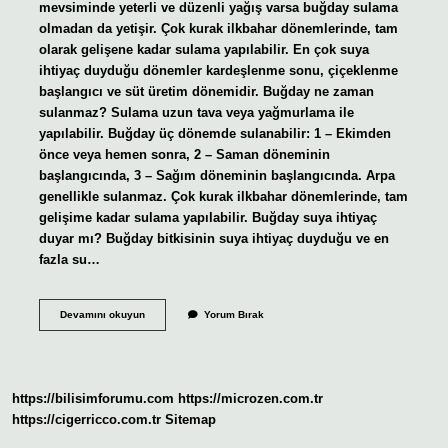
mevsiminde yeterli ve düzenli yağış varsa buğday sulama
olmadan da yetişir. Çok kurak ilkbahar dönemlerinde, tam
olarak gelişene kadar sulama yapılabilir. En çok suya
ihtiyaç duyduğu dönemler kardeşlenme sonu, çiçeklenme
başlangıcı ve süt üretim dönemidir. Buğday ne zaman
sulanmaz? Sulama uzun tava veya yağmurlama ile
yapılabilir. Buğday üç dönemde sulanabilir: 1 – Ekimden
önce veya hemen sonra, 2 – Saman döneminin
başlangıcında, 3 – Sağım döneminin başlangıcında. Arpa
genellikle sulanmaz. Çok kurak ilkbahar dönemlerinde, tam
gelişime kadar sulama yapılabilir. Buğday suya ihtiyaç
duyar mı? Buğday bitkisinin suya ihtiyaç duyduğu ve en
fazla su…
Buğday
Devamını okuyun
Yorum Bırak
Olgunlaşma
Döneminde
Su
Ister
Mi
https://bilisimforumu.com
https://microzen.com.tr
https://cigerricco.com.tr
Sitemap