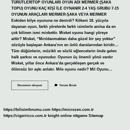
TÜRÜTLERİTOP OYUNLARI OYUN ADI MERMER (ŞAKA
TOPU) OYUNU KAÇ KİŞİ İLE OYNANIR 2-4 YAŞ GRUBU 7-15
OYUNUN ARAÇLARI MERMER-ŞAKA VEYA MERMER
Eskiden bilye oyununa ne denirdi? Kökeni 18. yüzyıla
dayanan oyun, farklı yörelerde farklı isimlerle anılsa da en
çok bilinen ismi miskettir. Misket oyunu hangi yöreye
aittir? Misket, “Mırıldanmaktan daha güzel bir şey yoktur”
sözüyle başlayan Ankara’nın en ünlü danslarından biridir…
Tüm düğünlerin, müzikli ve sözlü eğlencelerin önde gelen
halk şarkısı ve oyunudur. Oyunun üç önemli yönü vardır
Misket, yıllar önce Ankara’da gerçekleşen gerçek ve
ölümsüz bir aşkı anlatır. Mile oyunu nedir? Mil Oyunu…
Bilye
Devamını okuyun
Yorum Bırak
Nasıl
Bir
Oyun
https://bilisimforumu.com
https://microzen.com.tr
https://cigerricco.com.tr
knight online
nttgame
Sitemap