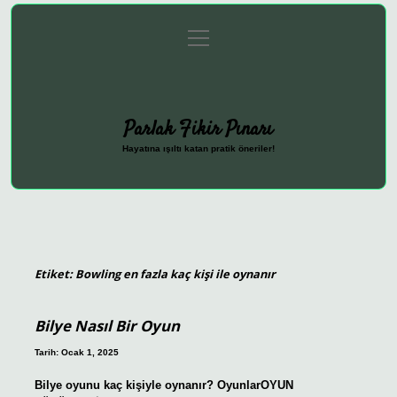
menüyü
Anasayfa
Gizlilik Politikası
Yasal Uyarı
aç
Hakkımızda
Parlak Fikir Pınarı
Hayatına ışıltı katan pratik öneriler!
Etiket:
Bowling en fazla kaç kişi ile oynanır
Bilye Nasıl Bir Oyun
Tarih: Ocak 1, 2025
Bilye oyunu kaç kişiyle oynanır? OyunlarOYUN