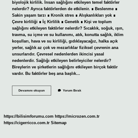
biyolojik kirlilik. İnsan sağlığını etkileyen temel faktörler
nelerdir? Ayrıca faktörlerden de etkilenir. ∎ Beslenme ∎
Sakin yaşam tarzı ∎ Kronik stres ∎ Alışkanlıkları yok ∎
Çevre kirliliği ∎ İç Kirlilik ∎ Genetik ∎ Kişi ve toplum
sağlığını etkileyen faktörler nelerdir? Sıcaklık, soğuk, ışın,
travma, su içme ve su kullanımı, atık, konutta sağlık, iklim
koşulları, hava ve su kirliliği, gıdıklayacağız, halka açık
yerler, sağlık az çok ve mezarlıklar fiziksel çevrenin ana
unsurlarıdır. Çevresel nedenlerden ikincisi yasal
nedenlerdir. Sağlığı etkileyen belirleyiciler nelerdir?
Bireylerin ve şirketlerin sağlığını etkileyen birçok faktör
vardır. Bu faktörler beş ana başlık…
Insan
Devamını okuyun
Yorum Bırak
Sağlığını
Etkileyen
Faktörler
Nelerdir
https://bilisimforumu.com
https://microzen.com.tr
https://cigerricco.com.tr
Sitemap