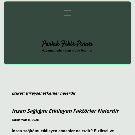
menüyü
Anasayfa
Gizlilik Politikası
Yasal Uyarı
aç
Hakkımızda
Parlak Fikir Pınarı
Hayatına ışıltı katan pratik öneriler!
Etiket:
Bireysel etkenler nelerdir
Insan Sağlığını Etkileyen Faktörler Nelerdir
Tarih: Mart 8, 2025
İnsan sağlığını etkileyen etmenler nelerdir? Fiziksel ve