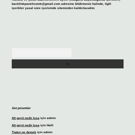
backlinkpanelicomtr@gmail.com
adresine bildirmeniz halinde, ilgili
içerikler yasal süre içerisinde sitemizden kaldırılacaktır.
Arama
Son yorumlar
Alt geçit nedir kısa
için
admin
Alt geçit nedir kısa
için
Halil
Tipten ne demek
için
admin