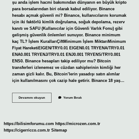
şu anda işlem hacmi bakımından dünyanın en büyük kripto
para borsalarından biri olarak kabul ediliyor. Binance
hesabı açmak güvenli mi? Binance, kullanıcılarını korumak
için iki faktörlü kimlik doğrulama, soğuk depolama, rezerv
kanıtı ve SAFU (Kullanıcılar için Güvenli Varlık Fonu) gibi
gelişmiş güvenlik önlemleri sunuyor. Binance minimum
kaç TL? İşlem KurallarıÇiftMinimum İşlem MiktarıMinimum
Fiyat HareketiEIGEN/TRY0.01 EIGEN0.01 TRYENA/TRY0.01
ENA0.001 TRYENJ/TRY0.01 ENJ0.001 TRYENS/TRY0.001
ENS0. Binance hesapları takip ediliyor mu? Bitcoin
transferleri izlenemez ve cüzdan sahiplerinin kimliği her
zaman gizli kalır. Bu, Bitcoin’lerin yasadışı satın alımlar
için kullanılmasını çok cazip hale getirir. Binance 18 yaş…
Binance
Devamını okuyun
Yorum Bırak
18
Mi
https://bilisimforumu.com
https://microzen.com.tr
https://cigerricco.com.tr
Sitemap