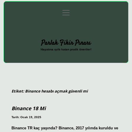
menüyü
Anasayfa
Gizlilik Politikası
Yasal Uyarı
aç
Hakkımızda
Parlak Fikir Pınarı
Hayatına ışıltı katan pratik öneriler!
Etiket:
Binance hesabı açmak güvenli mi
Binance 18 Mi
Tarih: Ocak 19, 2025
Binance TR kaç yaşında? Binance, 2017 yılında kuruldu ve