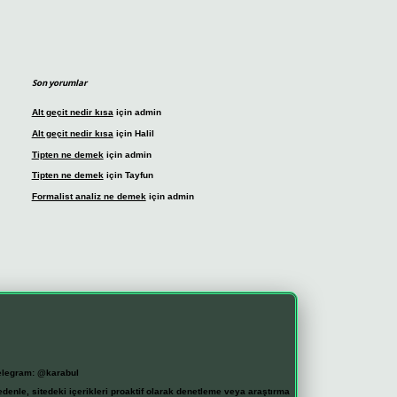
Son yorumlar
Alt geçit nedir kısa
için
admin
Alt geçit nedir kısa
için
Halil
Tipten ne demek
için
admin
Tipten ne demek
için
Tayfun
Formalist analiz ne demek
için
admin
elegram: @karabul
denle, sitedeki içerikleri proaktif olarak denetleme veya araştırma