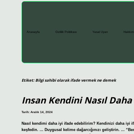
Anasayfa
Gizlilik Politikası
Yasal Uyarı
Hakkım
Etiket:
Bilgi sahibi olarak ifade vermek ne demek
Insan Kendini Nasıl Daha 
Tarih: Aralık 14, 2024
Nasıl kendimi daha iyi ifade edebilirim? Kendinizi daha iyi if
keşfedin. … Duygusal kelime dağarcığınızı geliştirin. … “Be