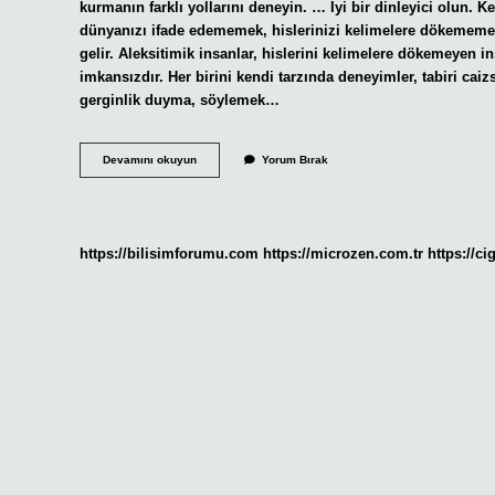
kurmanın farklı yollarını deneyin. … İyi bir dinleyici olun.
dünyanızı ifade edememek, hislerinizi kelimelere dökememek
gelir. Aleksitimik insanlar, hislerini kelimelere dökemeyen
imkansızdır. Her birini kendi tarzında deneyimler, tabiri ca
gerginlik duyma, söylemek…
Insan
Devamını okuyun
Yorum Bırak
Kendini
Nasıl
Daha
Iyi
Ifade
https://bilisimforumu.com
https://microzen.com.tr
https://ci
Eder