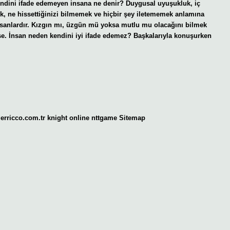
 Kendini ifade edemeyen insana ne denir? Duygusal uyuşukluk, iç
, ne hissettiğinizi bilmemek ve hiçbir şey iletememek anlamına
 insanlardır. Kızgın mı, üzgün mü yoksa mutlu mu olacağını bilmek
izse. İnsan neden kendini iyi ifade edemez? Başkalarıyla konuşurken
gerricco.com.tr
knight online
nttgame
Sitemap