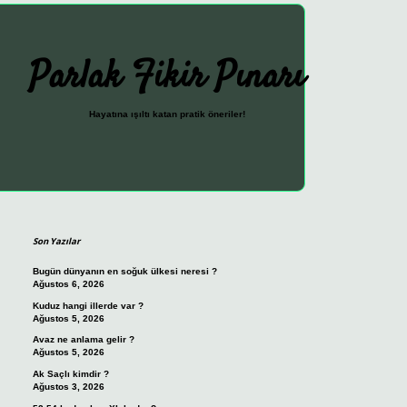
Parlak Fikir Pınarı
Hayatına ışıltı katan pratik öneriler!
Sidebar
ilbet güncel giriş adresi
vdcasino giriş
betexper giriş
Son Yazılar
Bugün dünyanın en soğuk ülkesi neresi ?
Ağustos 6, 2026
Kuduz hangi illerde var ?
Ağustos 5, 2026
Avaz ne anlama gelir ?
Ağustos 5, 2026
Ak Saçlı kimdir ?
Ağustos 3, 2026