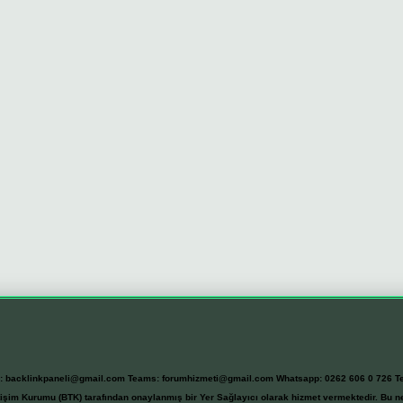
l:
backlinkpaneli@gmail.com
Teams:
forumhizmeti@gmail.com
Whatsapp: 0262 606 0 726
T
etişim Kurumu (BTK) tarafından onaylanmış bir Yer Sağlayıcı olarak hizmet vermektedir. Bu ne