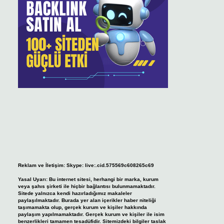
Reklam ve İletişim:
Skype: live:.cid.575569c608265c69
Yasal Uyarı:
Bu internet sitesi, herhangi bir marka, kurum
veya şahıs şirketi ile hiçbir bağlantısı bulunmamaktadır.
Sitede yalnızca kendi hazırladığımız makaleler
paylaşılmaktadır. Burada yer alan içerikler haber niteliği
taşımamakta olup, gerçek kurum ve kişiler hakkında
paylaşım yapılmamaktadır. Gerçek kurum ve kişiler ile isim
benzerlikleri tamamen tesadüfidir. Sitemizdeki bilgiler taslak