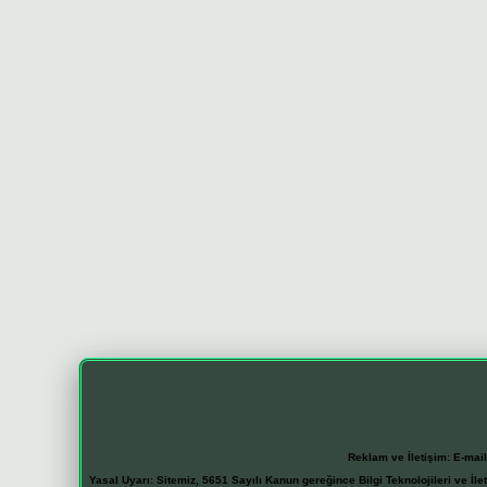
Reklam ve İletişim:
E-mai
Yasal Uyarı:
Sitemiz, 5651 Sayılı Kanun gereğince Bilgi Teknolojileri ve İl